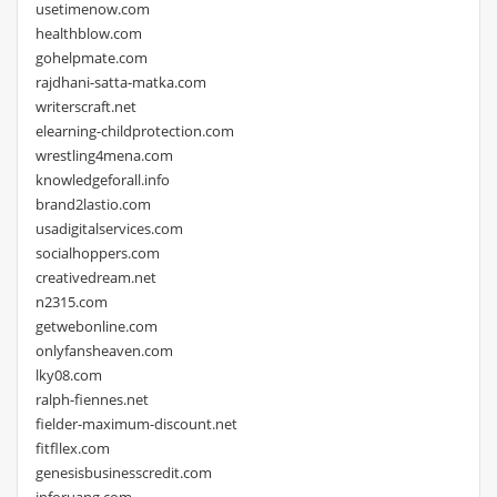
usetimenow.com
healthblow.com
gohelpmate.com
rajdhani-satta-matka.com
writerscraft.net
elearning-childprotection.com
wrestling4mena.com
knowledgeforall.info
brand2lastio.com
usadigitalservices.com
socialhoppers.com
creativedream.net
n2315.com
getwebonline.com
onlyfansheaven.com
lky08.com
ralph-fiennes.net
fielder-maximum-discount.net
fitfllex.com
genesisbusinesscredit.com