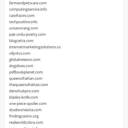
farmandpetscare.com
computingservice.info
caiofracini.com
techpositive.info
unseonrang.com
pak-urdu-poetry.com
blogcetra.com
internetmarketingsolutions.co
ollystvs.com
globalnewscx.com
dogslives.com
pdfbookplanet.com
queenofrattan.com
thequeenofrattan.com
denohubpro.com
blades-knife.com
one-piece-spoiler.com
studiooneiota.com
findingcasino.org
realworldcobra.com