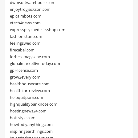
dwmsoftwarehouse.com
enjoytroyjackson.com
epicaimbots.com
etech4news.com
expresspsychedelicsshop.com
fashionistani.com
feelingswed.com
firecabal.com
forbessmagazine.com
globalmarketlivetoday.com
gpl-license.com
grow2every.com
healthhousecare.com
healthkartreview.com
helpquitporn.com
highqualitybanknote.com
hostingnews24.com
hottstyle.com
howtodiyanything.com
inspiringearthlings.com