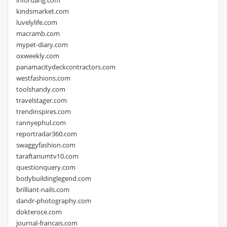
inforuang.com
kindsmarket.com
luvelylife.com
macramb.com
mypet-diary.com
oxweekly.com
panamacitydeckcontractors.com
westfashions.com
toolshandy.com
travelstager.com
trendinspires.com
rannyephul.com
reportradar360.com
swaggyfashion.com
taraftariumtv10.com
questionquery.com
bodybuildinglegend.com
brilliant-nails.com
dandr-photography.com
dokteroce.com
journal-francais.com