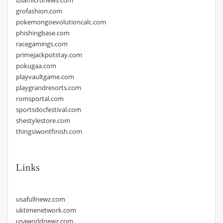
usamicronews.com
grofashion.com
pokemongoevolutioncalc.com
phishingbase.com
racegamings.com
primejackpotstay.com
pokugaa.com
playvaultgame.com
playgrandresorts.com
romsportal.com
sportsdocfestival.com
shestylestore.com
thingsiwontfinish.com
Links
usafullnewz.com
uktimenetwork.com
usaworldnewz.com