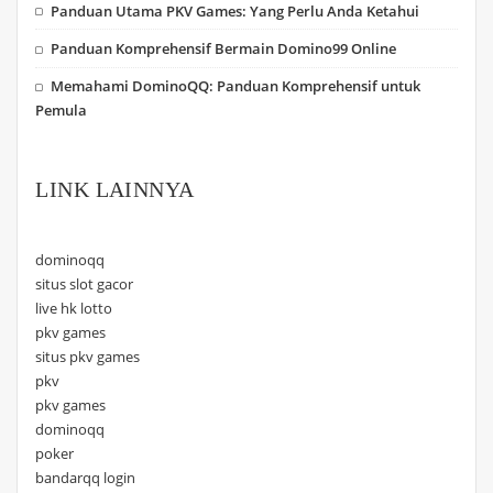
Panduan Utama PKV Games: Yang Perlu Anda Ketahui
Panduan Komprehensif Bermain Domino99 Online
Memahami DominoQQ: Panduan Komprehensif untuk
Pemula
LINK LAINNYA
dominoqq
situs slot gacor
live hk lotto
pkv games
situs pkv games
pkv
pkv games
dominoqq
poker
bandarqq login