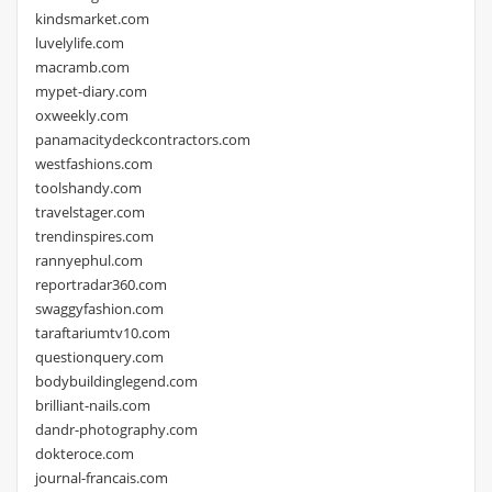
kindsmarket.com
luvelylife.com
macramb.com
mypet-diary.com
oxweekly.com
panamacitydeckcontractors.com
westfashions.com
toolshandy.com
travelstager.com
trendinspires.com
rannyephul.com
reportradar360.com
swaggyfashion.com
taraftariumtv10.com
questionquery.com
bodybuildinglegend.com
brilliant-nails.com
dandr-photography.com
dokteroce.com
journal-francais.com