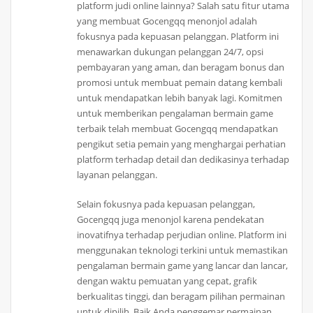
platform judi online lainnya? Salah satu fitur utama
yang membuat Gocengqq menonjol adalah
fokusnya pada kepuasan pelanggan. Platform ini
menawarkan dukungan pelanggan 24/7, opsi
pembayaran yang aman, dan beragam bonus dan
promosi untuk membuat pemain datang kembali
untuk mendapatkan lebih banyak lagi. Komitmen
untuk memberikan pengalaman bermain game
terbaik telah membuat Gocengqq mendapatkan
pengikut setia pemain yang menghargai perhatian
platform terhadap detail dan dedikasinya terhadap
layanan pelanggan.
Selain fokusnya pada kepuasan pelanggan,
Gocengqq juga menonjol karena pendekatan
inovatifnya terhadap perjudian online. Platform ini
menggunakan teknologi terkini untuk memastikan
pengalaman bermain game yang lancar dan lancar,
dengan waktu pemuatan yang cepat, grafik
berkualitas tinggi, dan beragam pilihan permainan
untuk dipilih. Baik Anda penggemar permainan