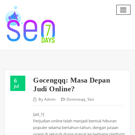
Skip
to
content
Gocengqq: Masa Depan
6
Jul
Judi Online?
By
Admin
Dominoqq
,
Slot
[ad_1]
Perjudian online telah menjadi bentuk hiburan
populer selama bertahun-tahun, dengan jutaan
orang di seluruh dunia masuk ke berbagai platform