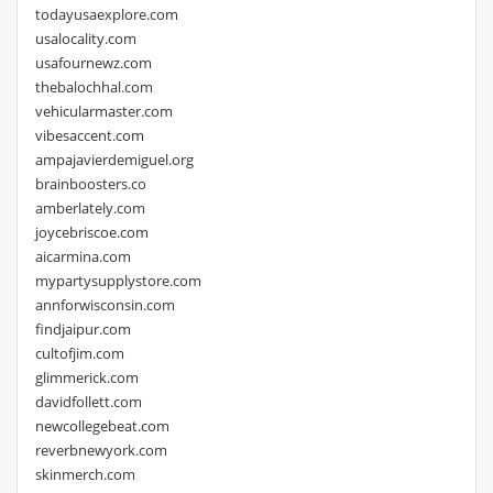
todayusaexplore.com
usalocality.com
usafournewz.com
thebalochhal.com
vehicularmaster.com
vibesaccent.com
ampajavierdemiguel.org
brainboosters.co
amberlately.com
joycebriscoe.com
aicarmina.com
mypartysupplystore.com
annforwisconsin.com
findjaipur.com
cultofjim.com
glimmerick.com
davidfollett.com
newcollegebeat.com
reverbnewyork.com
skinmerch.com