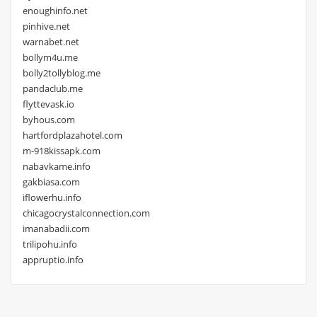
enoughinfo.net
pinhive.net
warnabet.net
bollym4u.me
bolly2tollyblog.me
pandaclub.me
flyttevask.io
byhous.com
hartfordplazahotel.com
m-918kissapk.com
nabavkame.info
gakbiasa.com
iflowerhu.info
chicagocrystalconnection.com
imanabadii.com
trilipohu.info
appruptio.info