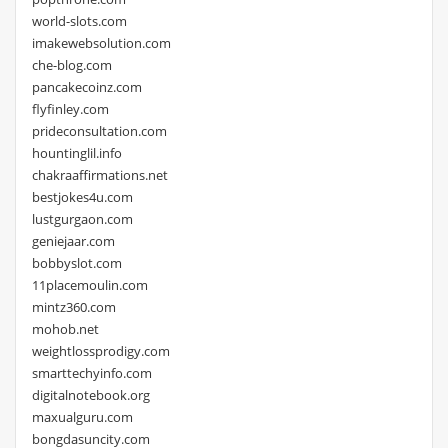
world-slots.com
imakewebsolution.com
che-blog.com
pancakecoinz.com
flyfinley.com
prideconsultation.com
hountinglil.info
chakraaffirmations.net
bestjokes4u.com
lustgurgaon.com
geniejaar.com
bobbyslot.com
11placemoulin.com
mintz360.com
mohob.net
weightlossprodigy.com
smarttechyinfo.com
digitalnotebook.org
maxualguru.com
bongdasuncity.com