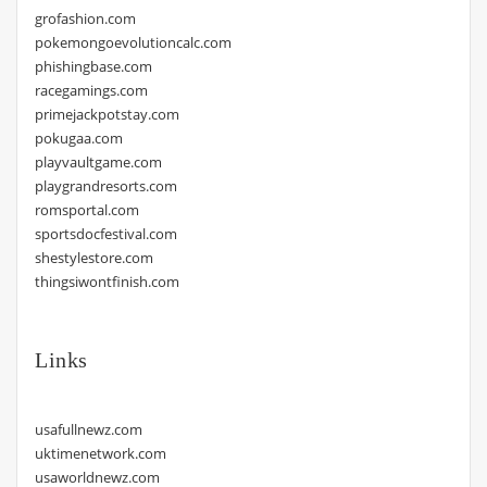
grofashion.com
pokemongoevolutioncalc.com
phishingbase.com
racegamings.com
primejackpotstay.com
pokugaa.com
playvaultgame.com
playgrandresorts.com
romsportal.com
sportsdocfestival.com
shestylestore.com
thingsiwontfinish.com
Links
usafullnewz.com
uktimenetwork.com
usaworldnewz.com