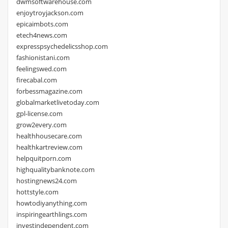
dwmsoftwarehouse.com
enjoytroyjackson.com
epicaimbots.com
etech4news.com
expresspsychedelicsshop.com
fashionistani.com
feelingswed.com
firecabal.com
forbessmagazine.com
globalmarketlivetoday.com
gpl-license.com
grow2every.com
healthhousecare.com
healthkartreview.com
helpquitporn.com
highqualitybanknote.com
hostingnews24.com
hottstyle.com
howtodiyanything.com
inspiringearthlings.com
investindependent.com