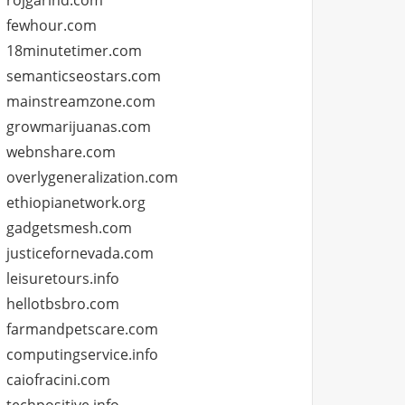
fewhour.com
18minutetimer.com
semanticseostars.com
mainstreamzone.com
growmarijuanas.com
webnshare.com
overlygeneralization.com
ethiopianetwork.org
gadgetsmesh.com
justicefornevada.com
leisuretours.info
hellotbsbro.com
farmandpetscare.com
computingservice.info
caiofracini.com
techpositive.info