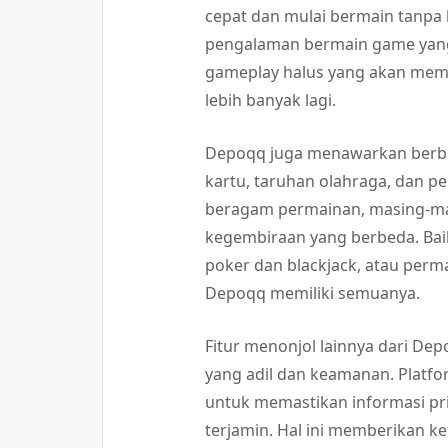
cepat dan mulai bermain tanpa 
pengalaman bermain game yang 
gameplay halus yang akan mem
lebih banyak lagi.
Depoqq juga menawarkan berba
kartu, taruhan olahraga, dan p
beragam permainan, masing-ma
kegembiraan yang berbeda. Baik
poker dan blackjack, atau perm
Depoqq memiliki semuanya.
Fitur menonjol lainnya dari D
yang adil dan keamanan. Platfo
untuk memastikan informasi pr
terjamin. Hal ini memberikan k