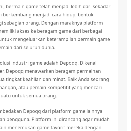
ini, bermain game telah menjadi lebih dari sekadar
lah berkembang menjadi cara hidup, bentuk
agi sebagian orang. Dengan maraknya platform
memiliki akses ke beragam game dari berbagai
untuk mengeluarkan keterampilan bermain game
main dari seluruh dunia.
olusi industri game adalah Depoqq. Dikenal
mer, Depoqq menawarkan beragam permainan
a tingkat keahlian dan minat. Baik Anda seorang
nangan, atau pemain kompetitif yang mencari
suatu untuk semua orang.
embedakan Depoqq dari platform game lainnya
h pengguna. Platform ini dirancang agar mudah
ain menemukan game favorit mereka dengan