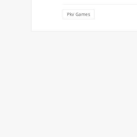
Pkv Games