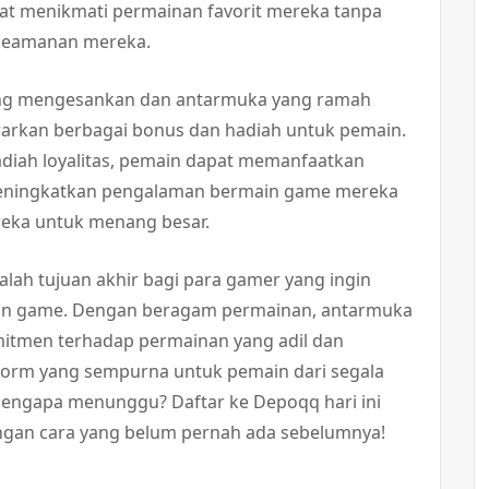
t menikmati permainan favorit mereka tanpa
 keamanan mereka.
yang mengesankan dan antarmuka yang ramah
rkan berbagai bonus dan hadiah untuk pemain.
diah loyalitas, pemain dapat memanfaatkan
meningkatkan pengalaman bermain game mereka
eka untuk menang besar.
lah tujuan akhir bagi para gamer yang ingin
in game. Dengan beragam permainan, antarmuka
itmen terhadap permainan yang adil dan
form yang sempurna untuk pemain dari segala
i mengapa menunggu? Daftar ke Depoqq hari ini
ngan cara yang belum pernah ada sebelumnya!