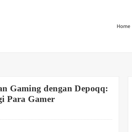
Home
an Gaming dengan Depoqq:
gi Para Gamer