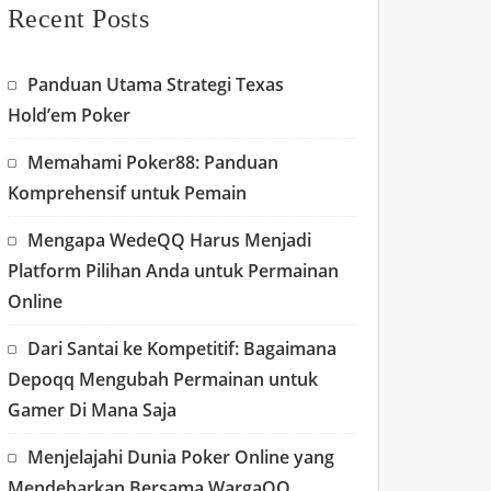
Recent Posts
Panduan Utama Strategi Texas
Hold’em Poker
Memahami Poker88: Panduan
Komprehensif untuk Pemain
Mengapa WedeQQ Harus Menjadi
Platform Pilihan Anda untuk Permainan
Online
Dari Santai ke Kompetitif: Bagaimana
Depoqq Mengubah Permainan untuk
Gamer Di Mana Saja
Menjelajahi Dunia Poker Online yang
Mendebarkan Bersama WargaQQ