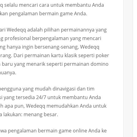
q selalu mencari cara untuk membantu Anda
kan pengalaman bermain game Anda.
ari Wedeqq adalah pilihan permainannya yang
g profesional berpengalaman yang mencari
ang hanya ingin bersenang-senang, Wedeqq
ang. Dari permainan kartu klasik seperti poker
n baru yang menarik seperti permainan domino
muanya.
engguna yang mudah dinavigasi dan tim
i yang tersedia 24/7 untuk membantu Anda
lah apa pun, Wedeqq memudahkan Anda untuk
da lakukan: menang besar.
bawa pengalaman bermain game online Anda ke