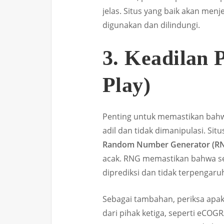
jelas. Situs yang baik akan me
digunakan dan dilindungi.
3. Keadilan 
Play)
Penting untuk memastikan bahw
adil dan tidak dimanipulasi. Si
Random Number Generator (R
acak. RNG memastikan bahwa set
diprediksi dan tidak terpengaruh
Sebagai tambahan, periksa apaka
dari pihak ketiga, seperti eCO