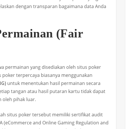
njelaskan dengan transparan bagaimana data Anda
Permainan (Fair
a permainan yang disediakan oleh situs poker
tus poker terpercaya biasanya menggunakan
NG)
untuk menentukan hasil permainan secara
iap tangan atau hasil putaran kartu tidak dapat
 oleh pihak luar.
h situs poker tersebut memiliki sertifikat audit
GRA (eCommerce and Online Gaming Regulation and