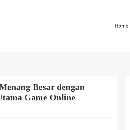
Home
 Menang Besar dengan
Utama Game Online