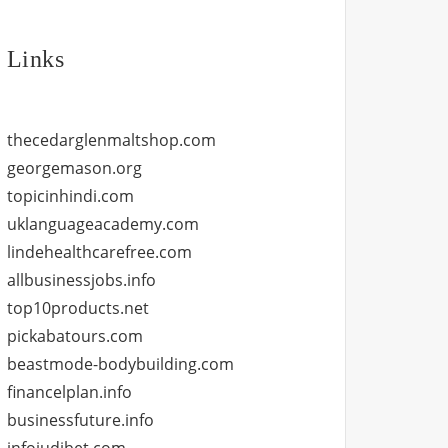
Links
thecedarglenmaltshop.com
georgemason.org
topicinhindi.com
uklanguageacademy.com
lindehealthcarefree.com
allbusinessjobs.info
top10products.net
pickabatours.com
beastmode-bodybuilding.com
financelplan.info
businessfuture.info
infojudibet.com