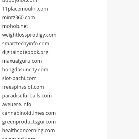
11placemoulin.com
mintz360.com
mohob.net
weightlossprodigy.com
smarttechyinfo.com
digitalnotebook.org
maxualguru.com
bongdasuncity.com
slot-pachi.com
freespinsslot.com
paradisefurballs.com
aveuere.info
cannabinoidtimes.com
greenproductsgui.com
healthconcerning.com
rojgarind.com