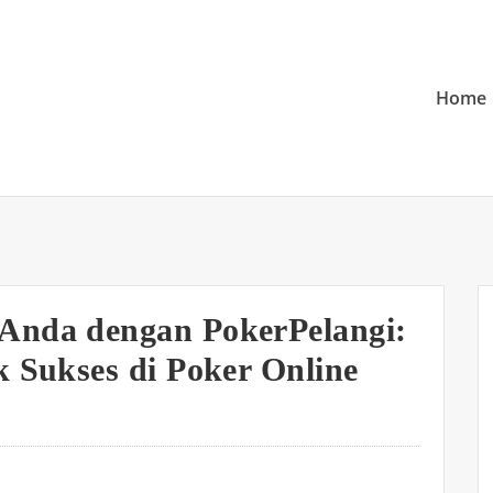
Home
Anda dengan PokerPelangi:
k Sukses di Poker Online