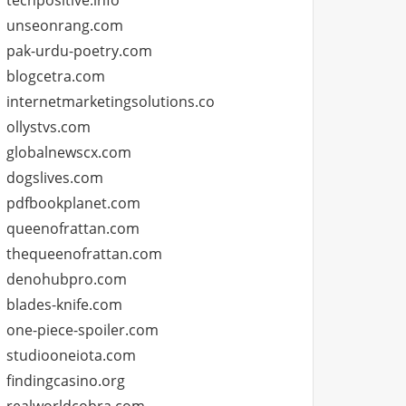
unseonrang.com
pak-urdu-poetry.com
blogcetra.com
internetmarketingsolutions.co
ollystvs.com
globalnewscx.com
dogslives.com
pdfbookplanet.com
queenofrattan.com
thequeenofrattan.com
denohubpro.com
blades-knife.com
one-piece-spoiler.com
studiooneiota.com
findingcasino.org
realworldcobra.com