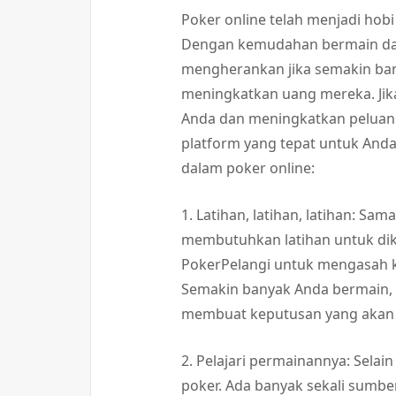
Poker online telah menjadi hobi
Dengan kemudahan bermain dar
mengherankan jika semakin ban
meningkatkan uang mereka. Jik
Anda dan meningkatkan peluan
platform yang tepat untuk Anda
dalam poker online:
1. Latihan, latihan, latihan: Sa
membutuhkan latihan untuk diku
PokerPelangi untuk mengasah k
Semakin banyak Anda bermain,
membuat keputusan yang akan
2. Pelajari permainannya: Selai
poker. Ada banyak sekali sumbe