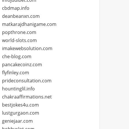
cbdmap.info
deanbeanxn.com
matkarajdhanigame.com
popthrone.com
world-slots.com
imakewebsolution.com
che-blog.com
pancakecoinz.com
flyfinley.com
prideconsultation.com
hountinglil.info
chakraaffirmations.net
bestjokes4u.com
lustgurgaon.com
geniejaar.com
bobbyslot.com