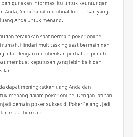
 dan gunakan informasi itu untuk keuntungan
an Anda, Anda dapat membuat keputusan yang
eluang Anda untuk menang.
mudah teralihkan saat bermain poker online,
i rumah. Hindari multitasking saat bermain dan
ang ada. Dengan memberikan perhatian penuh
at membuat keputusan yang lebih baik dan
ilan.
Anda dapat meningkatkan uang Anda dan
uk menang dalam poker online. Dengan latihan,
enjadi pemain poker sukses di PokerPelangi. Jadi
 dan mulai bermain!