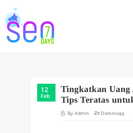
Skip
to
content
Tingkatkan Uang 
12
Feb
Tips Teratas untu
By
Admin
Dominoqq