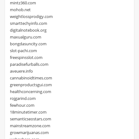
mintz360.com
mohob.net
weightlossprodigy.com
smarttechyinfo.com
digitalnotebook.org
maxualguru.com
bongdasuncity.com
slot-pachi.com
freespinsslot.com
paradisefurballs.com
aveuere.info
cannabinoidtimes.com
greenproductsgui.com
healthconcerning.com
rojgarind.com
fewhour.com
18minutetimer.com
semanticseostars.com
mainstreamzone.com
growmarijuanas.com