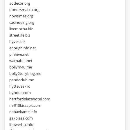
aodecor.org
donorsmatch.org
nowtimes.org
casinoeing.org
livemocha.biz
streetlife.biz
hyves.biz
enoughinfo.net
pinhive.net
warnabet.net
bollym4u.me
bolly2tollyblog.me
pandaclub.me
flyttevask.io
byhous.com
hartfordplazahotel.com
m-918kissapk.com
nabavkame.info
gakbiasa.com
iflowerhu.info