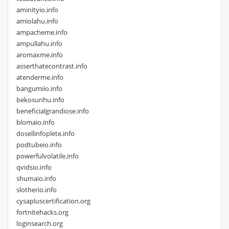
aminityio.info
amiolahu.info
ampacheme.info
ampullahu.info
aromaxme.info
asserthatecontrast.info
atenderme.info
bangumiio.info
bekosunhu.info
beneficialgrandiose.info
blomaio.info
dosellinfoplete.info
podtubeio.info
powerfulvolatile.info
qvidsio.info
shumaio.info
slotherio.info
cysapluscertification.org
fortnitehacks.org
loginsearch.org