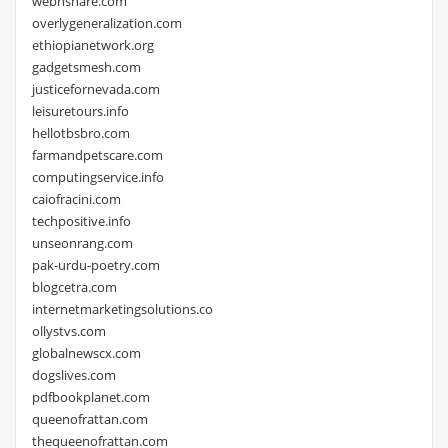
webnshare.com
overlygeneralization.com
ethiopianetwork.org
gadgetsmesh.com
justicefornevada.com
leisuretours.info
hellotbsbro.com
farmandpetscare.com
computingservice.info
caiofracini.com
techpositive.info
unseonrang.com
pak-urdu-poetry.com
blogcetra.com
internetmarketingsolutions.co
ollystvs.com
globalnewscx.com
dogslives.com
pdfbookplanet.com
queenofrattan.com
thequeenofrattan.com