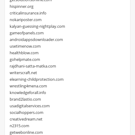
hispinner.org
criticalinsurance.info
nokariposter.com
kalyan-guessing-nightplay.com
gameofpanels.com
androidappsdownloader.com
usetimenow.com
healthblow.com
gohelpmate.com
rajdhani-satta-matka.com
writerscraft.net
elearning-childprotection.com
wrestling4mena.com
knowledgeforall.info
brand2lastio.com
usadigitalservices.com
socialhoppers.com
creativedream.net
n2315.com
getwebonline.com