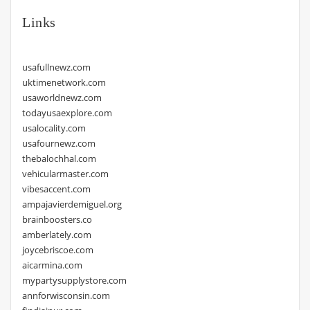
Links
usafullnewz.com
uktimenetwork.com
usaworldnewz.com
todayusaexplore.com
usalocality.com
usafournewz.com
thebalochhal.com
vehicularmaster.com
vibesaccent.com
ampajavierdemiguel.org
brainboosters.co
amberlately.com
joycebriscoe.com
aicarmina.com
mypartysupplystore.com
annforwisconsin.com