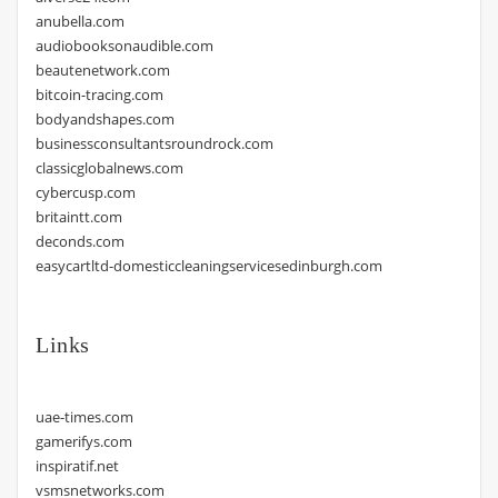
anubella.com
audiobooksonaudible.com
beautenetwork.com
bitcoin-tracing.com
bodyandshapes.com
businessconsultantsroundrock.com
classicglobalnews.com
cybercusp.com
britaintt.com
deconds.com
easycartltd-domesticcleaningservicesedinburgh.com
Links
uae-times.com
gamerifys.com
inspiratif.net
vsmsnetworks.com