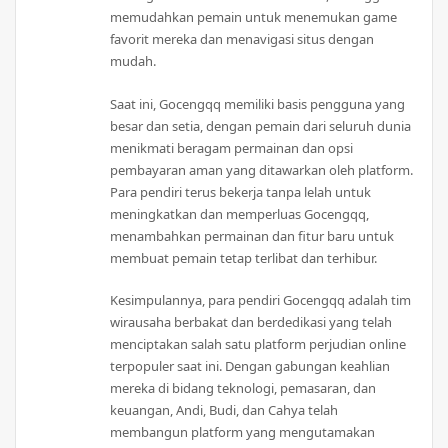
memudahkan pemain untuk menemukan game
favorit mereka dan menavigasi situs dengan
mudah.
Saat ini, Gocengqq memiliki basis pengguna yang
besar dan setia, dengan pemain dari seluruh dunia
menikmati beragam permainan dan opsi
pembayaran aman yang ditawarkan oleh platform.
Para pendiri terus bekerja tanpa lelah untuk
meningkatkan dan memperluas Gocengqq,
menambahkan permainan dan fitur baru untuk
membuat pemain tetap terlibat dan terhibur.
Kesimpulannya, para pendiri Gocengqq adalah tim
wirausaha berbakat dan berdedikasi yang telah
menciptakan salah satu platform perjudian online
terpopuler saat ini. Dengan gabungan keahlian
mereka di bidang teknologi, pemasaran, dan
keuangan, Andi, Budi, dan Cahya telah
membangun platform yang mengutamakan