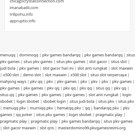
chicagocrystalconnection.com
imanabadii.com
trilipohu.info
appruptio.info
menuqq
|
dominoqq
|
pkv games bandarqq
|
pkv games bandarqq
|
situs
pkv games
|
situs pkv games
|
situs pkv games
|
slot gacor
|
situs slot
|
judi bola
|
pkv games
|
slot gacor hari ini
|
slot anti rungkat
|
slot maxwin
|
x500 slot
|
demo slot
|
slot maxwin
|
x500 slot
|
situs slot terpercaya
|
mahjong ways
|
pkv qq
|
pkv
|
pkv games
|
pkv
|
pkv
|
pkv
|
pkv games
|
pkv games
|
pkv games
|
pkv qq
|
pkv qq
|
pkv qq
|
situs qq
|
pkv qq
|
situs qq
|
pkv games
|
pkv games
|
pkv games
|
slot anti rungkat
|
login
sbobet
|
login sbobet
|
sbobet login
|
situs judi bola
|
situs pkv
|
situs pkv
|
menuqq pkv
|
murniqq pkv
|
hematqq pkv
|
qq
|
bandarqq pkv
|
pkv
games
|
qq poker
|
situs pkv games
|
login sbobet
|
pragmatic play
|
pragmatic play
|
pragmatic play
|
pkv games bandarqq
|
situs pkv games
|
slot gacor maxwin
|
slot qris
|
masterdomino99.pkvgamesresmi.org