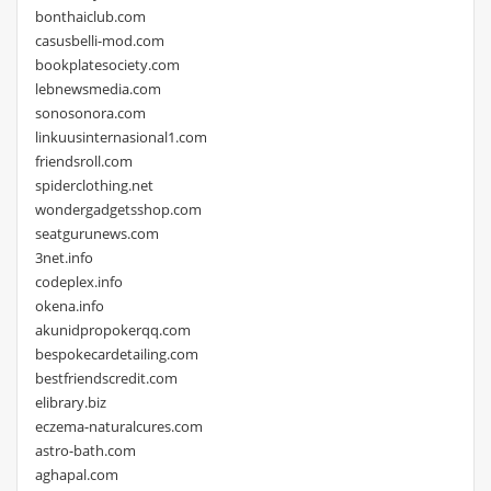
bonthaiclub.com
casusbelli-mod.com
bookplatesociety.com
lebnewsmedia.com
sonosonora.com
linkuusinternasional1.com
friendsroll.com
spiderclothing.net
wondergadgetsshop.com
seatgurunews.com
3net.info
codeplex.info
okena.info
akunidpropokerqq.com
bespokecardetailing.com
bestfriendscredit.com
elibrary.biz
eczema-naturalcures.com
astro-bath.com
aghapal.com