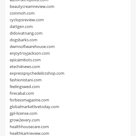
beautycreamreview.com
coinmoh.com
cyclopsreview.com
dattgen.com
didoivatnang.com
dogsbarks.com
dwmsoftwarehouse.com
enjoytroyjackson.com
epicaimbots.com
etech4news.com
expresspsychedelicsshop.com
fashionistani.com
feelingswed.com
firecabal.com
forbessmagazine.com
globalmarketlivetoday.com
gpl-license.com
grow2every.com
healthhousecare.com
healthkartreview.com