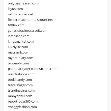
onlyfansheaven.com
lky08.com
ralph-fiennes.net
fielder-maximum-discount.net
fitfllex.com
genesisbusinesscredit.com
inforuang.com
kindsmarket.com
luvelylife.com
macramb.com
mypet-diary.com
oxweekly.com
panamacitydeckcontractors.com
westfashions.com
toolshandy.com
travelstager.com
trendinspires.com
rannyephul.com
reportradar360.com
swaggyfashion.com