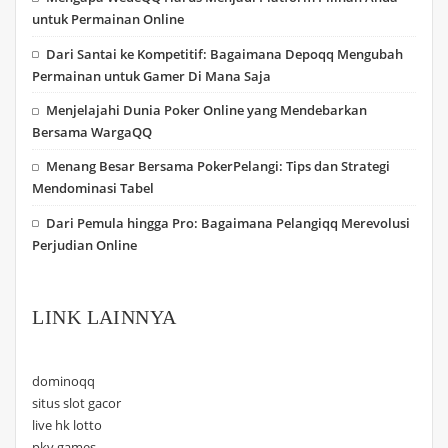
untuk Permainan Online
Dari Santai ke Kompetitif: Bagaimana Depoqq Mengubah
Permainan untuk Gamer Di Mana Saja
Menjelajahi Dunia Poker Online yang Mendebarkan
Bersama WargaQQ
Menang Besar Bersama PokerPelangi: Tips dan Strategi
Mendominasi Tabel
Dari Pemula hingga Pro: Bagaimana Pelangiqq Merevolusi
Perjudian Online
LINK LAINNYA
dominoqq
situs slot gacor
live hk lotto
pkv games