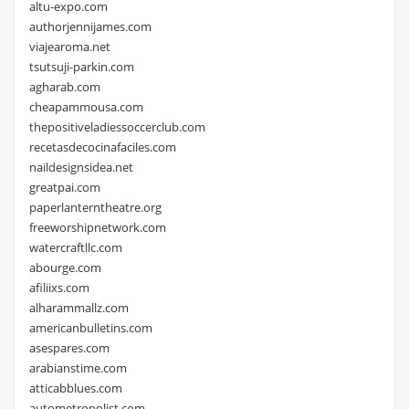
altu-expo.com
authorjennijames.com
viajearoma.net
tsutsuji-parkin.com
agharab.com
cheapammousa.com
thepositiveladiessoccerclub.com
recetasdecocinafaciles.com
naildesignsidea.net
greatpai.com
paperlanterntheatre.org
freeworshipnetwork.com
watercraftllc.com
abourge.com
afiliixs.com
alharammallz.com
americanbulletins.com
asespares.com
arabianstime.com
atticabblues.com
autometropolist.com