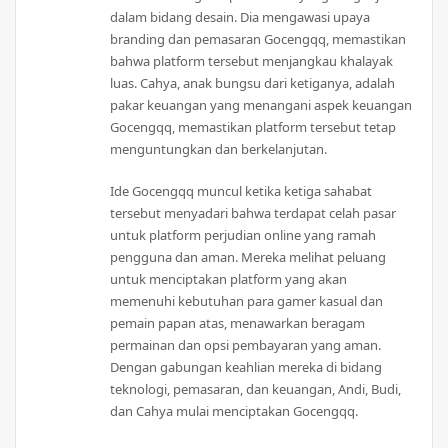
dalam bidang desain. Dia mengawasi upaya
branding dan pemasaran Gocengqq, memastikan
bahwa platform tersebut menjangkau khalayak
luas. Cahya, anak bungsu dari ketiganya, adalah
pakar keuangan yang menangani aspek keuangan
Gocengqq, memastikan platform tersebut tetap
menguntungkan dan berkelanjutan.
Ide Gocengqq muncul ketika ketiga sahabat
tersebut menyadari bahwa terdapat celah pasar
untuk platform perjudian online yang ramah
pengguna dan aman. Mereka melihat peluang
untuk menciptakan platform yang akan
memenuhi kebutuhan para gamer kasual dan
pemain papan atas, menawarkan beragam
permainan dan opsi pembayaran yang aman.
Dengan gabungan keahlian mereka di bidang
teknologi, pemasaran, dan keuangan, Andi, Budi,
dan Cahya mulai menciptakan Gocengqq.