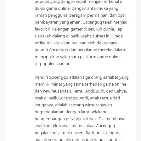
populer yang dengan cepat menjadi terkenal di
dunia game online. Dengan antarmuka yang
ramah pengguna, beragam permainan, dan opsi
pembayaran yang aman, Gocengqq telah menjadi
favorit di kalangan gamer di seluruh dunia. Tapi
siapakah dalang di balik usaha sukses ini? Pada
artikel ini, kita akan melihat lebih dekat para
pendiri Gocengqq dan perjalanan mereka dalam
menciptakan salah satu platform game online
terpopuler saat ini.
Pendiri Gocengqq adalah tiga orang sahabat yang
memiliki minat yang sama terhadap game online
dan kewirausahaan. Temui Andi, Budi, dan Cahya,
otak di balik Gocengqq. Andi, anak tertua dari
ketiganya, adalah seorang wirausahawan
berpengalaman dengan latar belakang
pengembangan perangkat lunak. Dia membawa
keahlian teknisnya, memastikan Gocengqq
berjalan lancar dan efisien. Budi, anak tengah,
adalah seorang ahli pemasaran yang sangat jeli