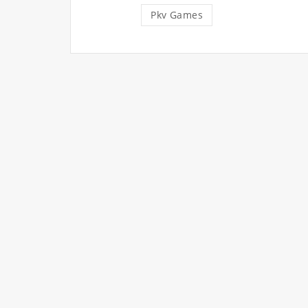
Pkv Games