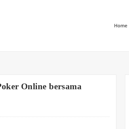
Home
Poker Online bersama