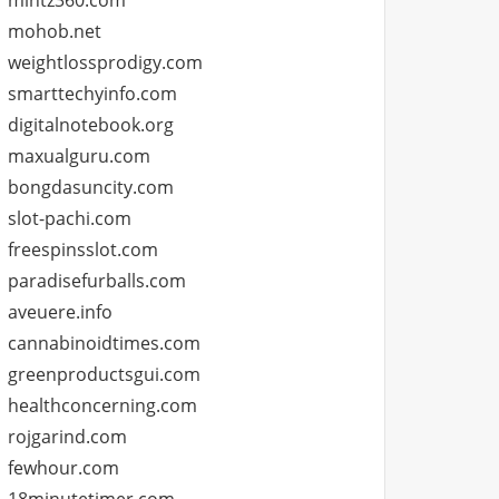
mohob.net
weightlossprodigy.com
smarttechyinfo.com
digitalnotebook.org
maxualguru.com
bongdasuncity.com
slot-pachi.com
freespinsslot.com
paradisefurballs.com
aveuere.info
cannabinoidtimes.com
greenproductsgui.com
healthconcerning.com
rojgarind.com
fewhour.com
18minutetimer.com