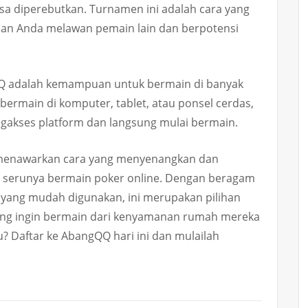
isa diperebutkan. Turnamen ini adalah cara yang
lan Anda melawan pemain lain dan berpotensi
gQQ adalah kemampuan untuk bermain di banyak
 bermain di komputer, tablet, atau ponsel cerdas,
akses platform dan langsung mulai bermain.
menawarkan cara yang menyenangkan dan
 serunya bermain poker online. Dengan beragam
 yang mudah digunakan, ini merupakan pilihan
ang ingin bermain dari kenyamanan rumah mereka
? Daftar ke AbangQQ hari ini dan mulailah