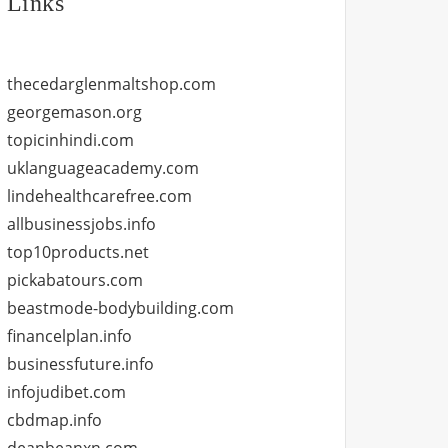
Links
thecedarglenmaltshop.com
georgemason.org
topicinhindi.com
uklanguageacademy.com
lindehealthcarefree.com
allbusinessjobs.info
top10products.net
pickabatours.com
beastmode-bodybuilding.com
financelplan.info
businessfuture.info
infojudibet.com
cbdmap.info
deanbeanxn.com