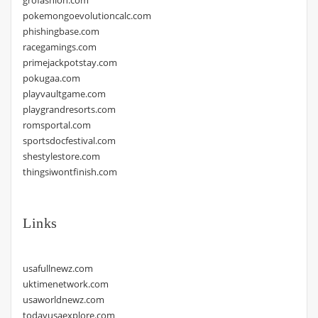
grofashion.com
pokemongoevolutioncalc.com
phishingbase.com
racegamings.com
primejackpotstay.com
pokugaa.com
playvaultgame.com
playgrandresorts.com
romsportal.com
sportsdocfestival.com
shestylestore.com
thingsiwontfinish.com
Links
usafullnewz.com
uktimenetwork.com
usaworldnewz.com
todayusaexplore.com