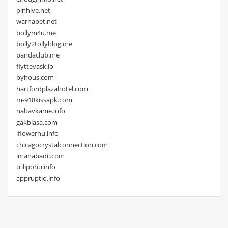
pinhive.net
warnabet.net
bollym4u.me
bolly2tollyblog.me
pandaclub.me
flyttevask.io
byhous.com
hartfordplazahotel.com
m-918kissapk.com
nabavkame.info
gakbiasa.com
iflowerhu.info
chicagocrystalconnection.com
imanabadii.com
trilipohu.info
appruptio.info