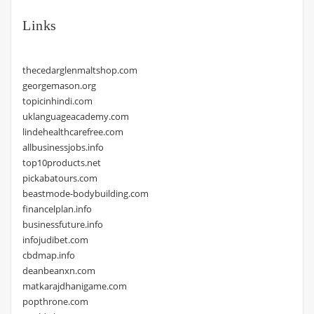
Links
thecedarglenmaltshop.com
georgemason.org
topicinhindi.com
uklanguageacademy.com
lindehealthcarefree.com
allbusinessjobs.info
top10products.net
pickabatours.com
beastmode-bodybuilding.com
financelplan.info
businessfuture.info
infojudibet.com
cbdmap.info
deanbeanxn.com
matkarajdhanigame.com
popthrone.com