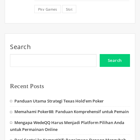
Pkv Games
Slot
Search
Search
Recent Posts
Panduan Utama Strategi Texas Hold’em Poker
Memahami Poker88: Panduan Komprehensif untuk Pemain
Mengapa WedeQQ Harus Menjadi Platform Pilihan Anda
untuk Permainan Online