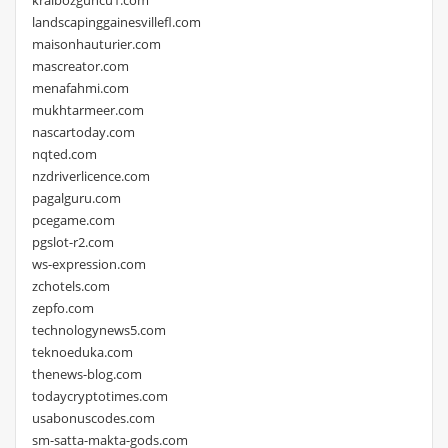
kralbozguncu1.com
landscapinggainesvillefl.com
maisonhauturier.com
mascreator.com
menafahmi.com
mukhtarmeer.com
nascartoday.com
nqted.com
nzdriverlicence.com
pagalguru.com
pcegame.com
pgslot-r2.com
ws-expression.com
zchotels.com
zepfo.com
technologynews5.com
teknoeduka.com
thenews-blog.com
todaycryptotimes.com
usabonuscodes.com
sm-satta-makta-gods.com