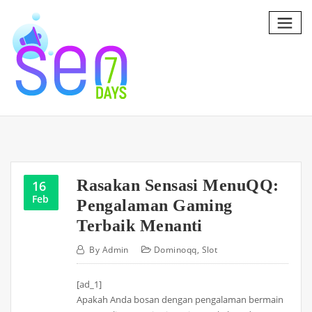
Skip
to
content
Rasakan Sensasi MenuQQ:
16
Feb
Pengalaman Gaming
Terbaik Menanti
By
Admin
Dominoqq
,
Slot
[ad_1]
Apakah Anda bosan dengan pengalaman bermain