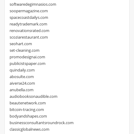
softwaredegimnasios.com
soopermagazine.com
spacecoastdailys.com
readytrademark.com
renovationsrated.com
scoziarestaurant.com
seohart.com
set-cleaning.com
promodesignai.com
publicistspaper.com
quindaily.com
abosulte.com
aiverse24.com
anubella.com
audiobooksonaudible.com
beautenetwork.com
bitcoin-tracing.com
bodyandshapes.com
businessconsultantsroundrock.com
classicglobalnews.com