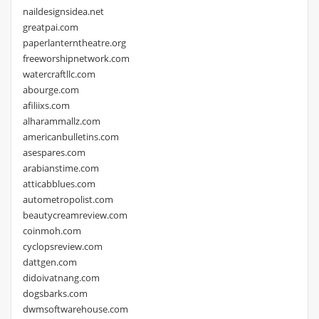
naildesignsidea.net
greatpai.com
paperlanterntheatre.org
freeworshipnetwork.com
watercraftllc.com
abourge.com
afiliixs.com
alharammallz.com
americanbulletins.com
asespares.com
arabianstime.com
atticabblues.com
autometropolist.com
beautycreamreview.com
coinmoh.com
cyclopsreview.com
dattgen.com
didoivatnang.com
dogsbarks.com
dwmsoftwarehouse.com