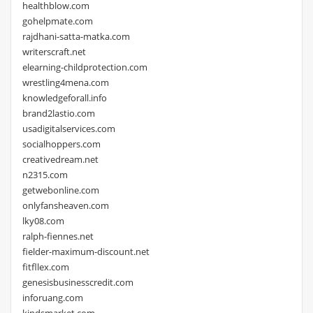
healthblow.com
gohelpmate.com
rajdhani-satta-matka.com
writerscraft.net
elearning-childprotection.com
wrestling4mena.com
knowledgeforall.info
brand2lastio.com
usadigitalservices.com
socialhoppers.com
creativedream.net
n2315.com
getwebonline.com
onlyfansheaven.com
lky08.com
ralph-fiennes.net
fielder-maximum-discount.net
fitfllex.com
genesisbusinesscredit.com
inforuang.com