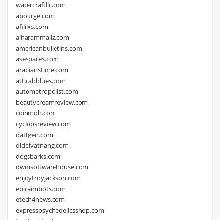
watercraftllc.com
abourge.com
afiliixs.com
alharammallz.com
americanbulletins.com
asespares.com
arabianstime.com
atticabblues.com
autometropolist.com
beautycreamreview.com
coinmoh.com
cyclopsreview.com
dattgen.com
didoivatnang.com
dogsbarks.com
dwmsoftwarehouse.com
enjoytroyjackson.com
epicaimbots.com
etech4news.com
expresspsychedelicsshop.com