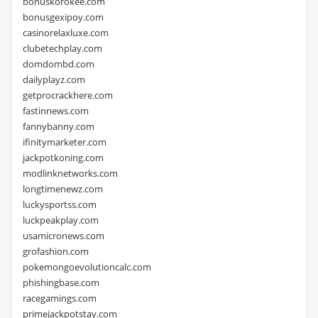
bonuskorokee.com
bonusgexipoy.com
casinorelaxluxe.com
clubetechplay.com
domdombd.com
dailyplayz.com
getprocrackhere.com
fastinnews.com
fannybanny.com
ifinitymarketer.com
jackpotkoning.com
modlinknetworks.com
longtimenewz.com
luckysportss.com
luckpeakplay.com
usamicronews.com
grofashion.com
pokemongoevolutioncalc.com
phishingbase.com
racegamings.com
primejackpotstay.com