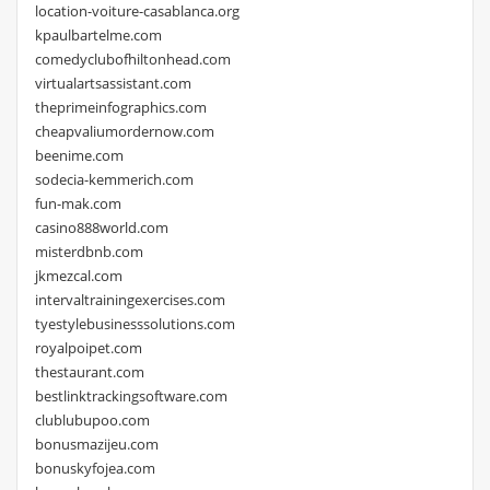
location-voiture-casablanca.org
kpaulbartelme.com
comedyclubofhiltonhead.com
virtualartsassistant.com
theprimeinfographics.com
cheapvaliumordernow.com
beenime.com
sodecia-kemmerich.com
fun-mak.com
casino888world.com
misterdbnb.com
jkmezcal.com
intervaltrainingexercises.com
tyestylebusinesssolutions.com
royalpoipet.com
thestaurant.com
bestlinktrackingsoftware.com
clublubupoo.com
bonusmazijeu.com
bonuskyfojea.com