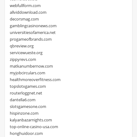
webfullform.com
allviddownload.com
decorsmag.com
gamblingcasinonews.com
universitiesofamerica.net
progameofbrands.com
qbreview.org
servicewueste.org
zippyrevs.com
matkanumbernow.com
myjobcirculars.com
healthmoreoverfitness.com
topslotxgames.com
routerloggnet.net
dantella6.com
slotsgamesone.com
hispinzone.com
kalyanbazarnights.com
top-online-casino-usa.com
honghuidoor.com