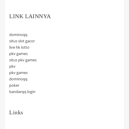
LINK LAINNYA
dominoqq
situs slot gacor
live hk lotto
pkv games
situs pkv games
pkv
pkv games
dominoqq
poker
bandarqq login
Links