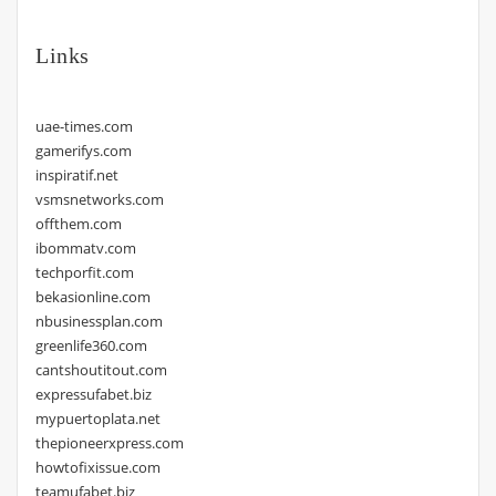
Links
uae-times.com
gamerifys.com
inspiratif.net
vsmsnetworks.com
offthem.com
ibommatv.com
techporfit.com
bekasionline.com
nbusinessplan.com
greenlife360.com
cantshoutitout.com
expressufabet.biz
mypuertoplata.net
thepioneerxpress.com
howtofixissue.com
teamufabet.biz