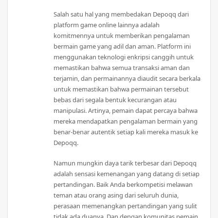
Salah satu hal yang membedakan Depoqq dari
platform game online lainnya adalah
komitmennya untuk memberikan pengalaman
bermain game yang adil dan aman. Platform ini
menggunakan teknologi enkripsi canggih untuk
memastikan bahwa semua transaksi aman dan
terjamin, dan permainannya diaudit secara berkala
untuk memastikan bahwa permainan tersebut
bebas dari segala bentuk kecurangan atau
manipulasi. Artinya, pemain dapat percaya bahwa
mereka mendapatkan pengalaman bermain yang
benar-benar autentik setiap kali mereka masuk ke
Depoqq.
Namun mungkin daya tarik terbesar dari Depoqq
adalah sensasi kemenangan yang datang di setiap
pertandingan. Baik Anda berkompetisi melawan
teman atau orang asing dari seluruh dunia,
perasaan memenangkan pertandingan yang sulit
tidak ada duanya. Dan dengan komunitas pemain