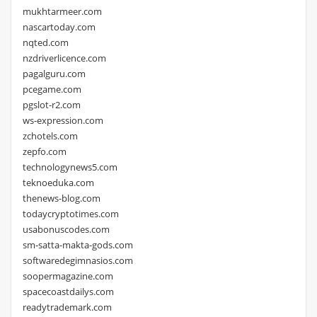
mukhtarmeer.com
nascartoday.com
nqted.com
nzdriverlicence.com
pagalguru.com
pcegame.com
pgslot-r2.com
ws-expression.com
zchotels.com
zepfo.com
technologynews5.com
teknoeduka.com
thenews-blog.com
todaycryptotimes.com
usabonuscodes.com
sm-satta-makta-gods.com
softwaredegimnasios.com
soopermagazine.com
spacecoastdailys.com
readytrademark.com