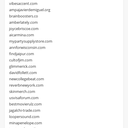
vibesaccent.com
ampajavierdemiguel.org
brainboosters.co
amberlately.com
joycebriscoe.com
aicarmina.com
mypartysupplystore.com
annforwisconsin.com
findjaipur.com
cultofjim.com
glimmerick.com
davidfollett.com
newcollegebeat.com
reverbnewyork.com
skinmerch.com
usvisaforum.com
bestmovierulz.com
jagalchi-trade.com
loopersound.com
minapenelope.com