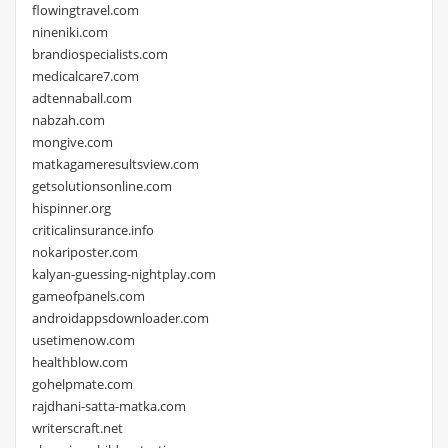
flowingtravel.com
nineniki.com
brandiospecialists.com
medicalcare7.com
adtennaball.com
nabzah.com
mongive.com
matkagameresultsview.com
getsolutionsonline.com
hispinner.org
criticalinsurance.info
nokariposter.com
kalyan-guessing-nightplay.com
gameofpanels.com
androidappsdownloader.com
usetimenow.com
healthblow.com
gohelpmate.com
rajdhani-satta-matka.com
writerscraft.net