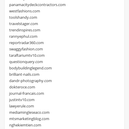
panamacitydeckcontractors.com
westfashions.com
toolshandy.com
travelstager.com
trendinspires.com
rannyephul.com
reportradar360.com
swaggyfashion.com
taraftariumtv10.com
questionquery.com
bodybuildinglegend.com
brilliant-nails.com
dandr-photography.com
dokteroce.com
journal-francais.com
justintv10.com
lawyerule.com
mediamingleseaco.com
mtsmarketingblog.com
nghekiemtien.com