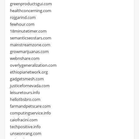
greenproductsgui.com
healthconcerning.com
rojgarind.com
fewhour.com
18minutetimer.com
semanticseostars.com
mainstreamzone.com
growmarijuanas.com
webnshare.com
overlygeneralization.com
ethiopianetwork.org
gadgetsmesh.com
justicefornevada.com
leisuretours.info
hellotbsbro.com
farmandpetscare.com
computingservice.info
caiofracini.com
techpositive.info
unseonrang.com