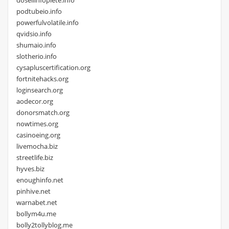
podtubeio.info
powerfulvolatile.info
qvidsio.info
shumaio.info
slotherio.info
cysapluscertification.org
fortnitehacks.org
loginsearch.org
aodecor.org
donorsmatch.org
nowtimes.org
casinoeing.org
livemocha.biz
streetlife.biz
hyves.biz
enoughinfo.net
pinhive.net
warnabet.net
bollym4u.me
bolly2tollyblog.me