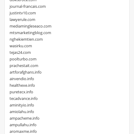
journal-francais.com
justintv10.com
lawyerule.com
mediamingleseaco.com
mtsmarketingblog.com
nghekiemtien.com
wasirku.com
tejas24.com
poolturbo.com
prachestait.com
artforafghans.info
airvendio.info
healthexe.info
puretecx.info
tecadvance.info
aminityio.info
amiolahu.info
ampacheme.info
ampullahu.info
aromaxme.info