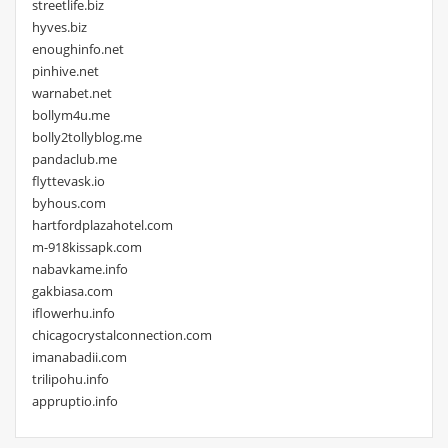
streetlife.biz
hyves.biz
enoughinfo.net
pinhive.net
warnabet.net
bollym4u.me
bolly2tollyblog.me
pandaclub.me
flyttevask.io
byhous.com
hartfordplazahotel.com
m-918kissapk.com
nabavkame.info
gakbiasa.com
iflowerhu.info
chicagocrystalconnection.com
imanabadii.com
trilipohu.info
appruptio.info