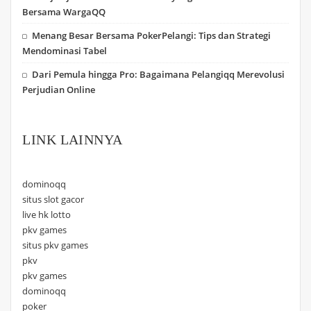
Bersama WargaQQ
Menang Besar Bersama PokerPelangi: Tips dan Strategi
Mendominasi Tabel
Dari Pemula hingga Pro: Bagaimana Pelangiqq Merevolusi
Perjudian Online
LINK LAINNYA
dominoqq
situs slot gacor
live hk lotto
pkv games
situs pkv games
pkv
pkv games
dominoqq
poker