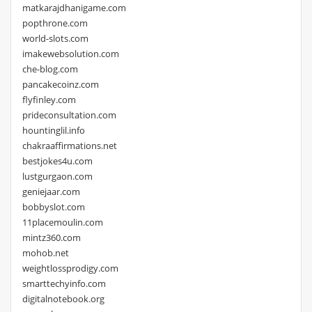
matkarajdhanigame.com
popthrone.com
world-slots.com
imakewebsolution.com
che-blog.com
pancakecoinz.com
flyfinley.com
prideconsultation.com
hountinglil.info
chakraaffirmations.net
bestjokes4u.com
lustgurgaon.com
geniejaar.com
bobbyslot.com
11placemoulin.com
mintz360.com
mohob.net
weightlossprodigy.com
smarttechyinfo.com
digitalnotebook.org