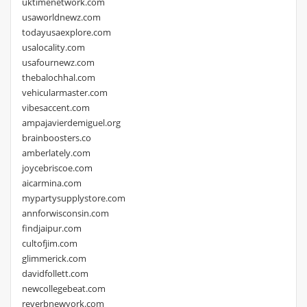
uktimenetwork.com
usaworldnewz.com
todayusaexplore.com
usalocality.com
usafournewz.com
thebalochhal.com
vehicularmaster.com
vibesaccent.com
ampajavierdemiguel.org
brainboosters.co
amberlately.com
joycebriscoe.com
aicarmina.com
mypartysupplystore.com
annforwisconsin.com
findjaipur.com
cultofjim.com
glimmerick.com
davidfollett.com
newcollegebeat.com
reverbnewyork.com