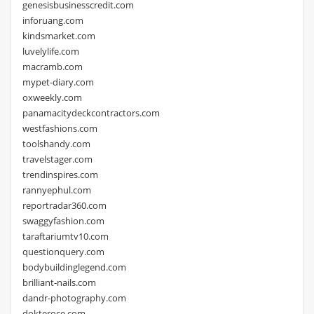
genesisbusinesscredit.com
inforuang.com
kindsmarket.com
luvelylife.com
macramb.com
mypet-diary.com
oxweekly.com
panamacitydeckcontractors.com
westfashions.com
toolshandy.com
travelstager.com
trendinspires.com
rannyephul.com
reportradar360.com
swaggyfashion.com
taraftariumtv10.com
questionquery.com
bodybuildinglegend.com
brilliant-nails.com
dandr-photography.com
dokteroce.com