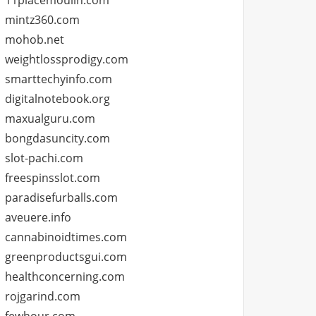
mintz360.com
mohob.net
weightlossprodigy.com
smarttechyinfo.com
digitalnotebook.org
maxualguru.com
bongdasuncity.com
slot-pachi.com
freespinsslot.com
paradisefurballs.com
aveuere.info
cannabinoidtimes.com
greenproductsgui.com
healthconcerning.com
rojgarind.com
fewhour.com