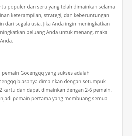
tu populer dan seru yang telah dimainkan selama
inan keterampilan, strategi, dan keberuntungan
n dari segala usia. Jika Anda ingin meningkatkan
ningkatkan peluang Anda untuk menang, maka
 Anda.
i pemain Gocengqq yang sukses adalah
cengqq biasanya dimainkan dengan setumpuk
 52 kartu dan dapat dimainkan dengan 2-6 pemain.
menjadi pemain pertama yang membuang semua