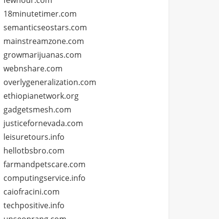
18minutetimer.com
semanticseostars.com
mainstreamzone.com
growmarijuanas.com
webnshare.com
overlygeneralization.com
ethiopianetwork.org
gadgetsmesh.com
justicefornevada.com
leisuretours.info
hellotbsbro.com
farmandpetscare.com
computingservice.info
caiofracini.com
techpositive.info
unseonrang.com