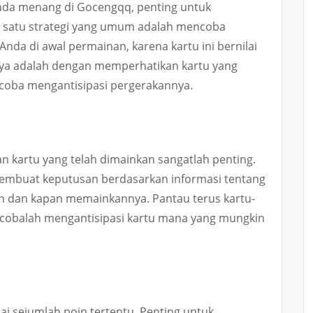
nda menang di Gocengqq, penting untuk
 satu strategi yang umum adalah mencoba
Anda di awal permainan, karena kartu ini bernilai
innya adalah dengan memperhatikan kartu yang
oba mengantisipasi pergerakannya.
kartu yang telah dimainkan sangatlah penting.
embuat keputusan berdasarkan informasi tentang
n dan kapan memainkannya. Pantau terus kartu-
 cobalah mengantisipasi kartu mana yang mungkin
lai sejumlah poin tertentu. Penting untuk