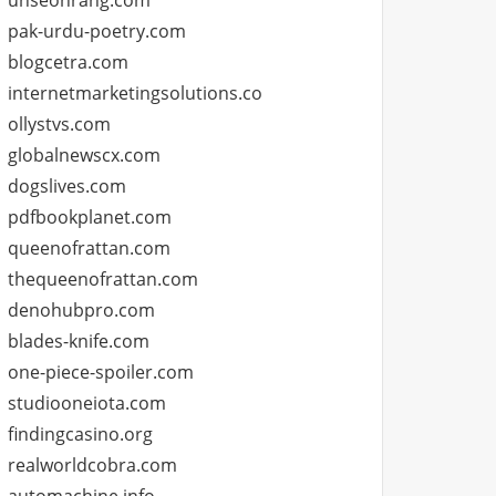
pak-urdu-poetry.com
blogcetra.com
internetmarketingsolutions.co
ollystvs.com
globalnewscx.com
dogslives.com
pdfbookplanet.com
queenofrattan.com
thequeenofrattan.com
denohubpro.com
blades-knife.com
one-piece-spoiler.com
studiooneiota.com
findingcasino.org
realworldcobra.com
automachine.info