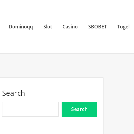
Dominoqq
Slot
Casino
SBOBET
Togel
Search
Search