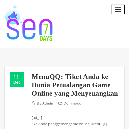
Skip
to
content
MenuQQ: Tiket Anda ke
11
Dec
Dunia Petualangan Game
Online yang Menyenangkan
By
Admin
Dominoqq
[ad_1]
Jika Anda penggemar game online, MenuQQ