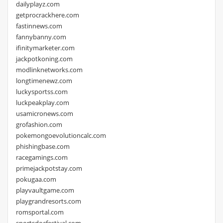
dailyplayz.com
getprocrackhere.com
fastinnews.com
fannybanny.com
ifinitymarketer.com
jackpotkoning.com
modlinknetworks.com
longtimenewz.com
luckysportss.com
luckpeakplay.com
usamicronews.com
grofashion.com
pokemongoevolutioncalc.com
phishingbase.com
racegamings.com
primejackpotstay.com
pokugaa.com
playvaultgame.com
playgrandresorts.com
romsportal.com