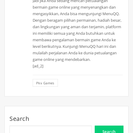
Jadi jika Anda sedang mencari petualangan
bermain game online yang menyenangkan dan
mengasyikkan, Anda bisa mengunjungi MenuQQ.
Dengan beragam pilihan permainan, hadiah besar,
dan lingkungan yang aman dan terjamin, platform
ini memiliki semua yang Anda butuhkan untuk
membawa pengalaman bermain game Anda ke
level berikutnya. Kunjungi MenuQQ hari ini dan
mulailah perjalanan Anda ke dunia petualangan
game online yang mendebarkan.
[ad_2]
Pkv Games
Search
Search