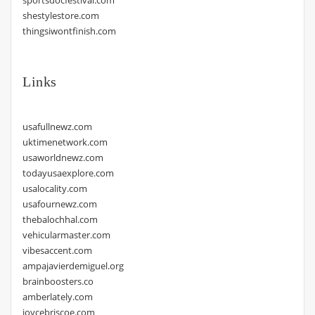
sportsdocfestival.com
shestylestore.com
thingsiwontfinish.com
Links
usafullnewz.com
uktimenetwork.com
usaworldnewz.com
todayusaexplore.com
usalocality.com
usafournewz.com
thebalochhal.com
vehicularmaster.com
vibesaccent.com
ampajavierdemiguel.org
brainboosters.co
amberlately.com
joycebriscoe.com