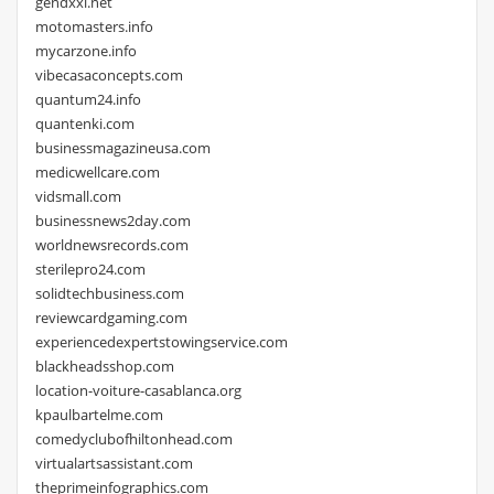
gendxxi.net
motomasters.info
mycarzone.info
vibecasaconcepts.com
quantum24.info
quantenki.com
businessmagazineusa.com
medicwellcare.com
vidsmall.com
businessnews2day.com
worldnewsrecords.com
sterilepro24.com
solidtechbusiness.com
reviewcardgaming.com
experiencedexpertstowingservice.com
blackheadsshop.com
location-voiture-casablanca.org
kpaulbartelme.com
comedyclubofhiltonhead.com
virtualartsassistant.com
theprimeinfographics.com