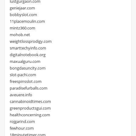
lustgurgaon.com
geniejaar.com
bobbyslot.com
11placemoulin.com
mintz360.com
mohob.net
weightlossprodigy.com
smarttechyinfo.com
digitalnotebook.org
maxualguru.com
bongdasuncity.com
slot-pachi.com
freespinsslot.com
paradisefurballs.com
aveuere.info
cannabinoidtimes.com
greenproductsgui.com
healthconcerning.com
rojgarind.com
fewhour.com
18minutetimer.com