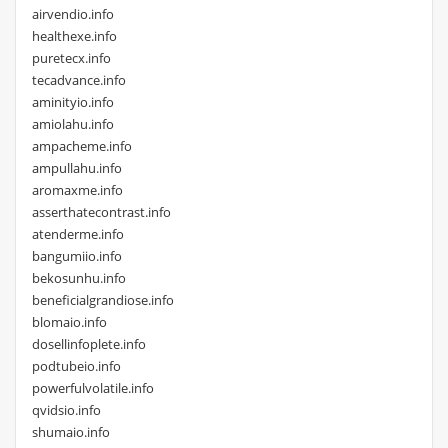
airvendio.info
healthexe.info
puretecx.info
tecadvance.info
aminityio.info
amiolahu.info
ampacheme.info
ampullahu.info
aromaxme.info
asserthatecontrast.info
atenderme.info
bangumiio.info
bekosunhu.info
beneficialgrandiose.info
blomaio.info
dosellinfoplete.info
podtubeio.info
powerfulvolatile.info
qvidsio.info
shumaio.info