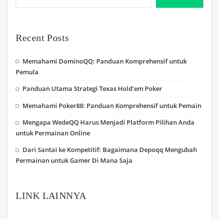
Recent Posts
Memahami DominoQQ: Panduan Komprehensif untuk
Pemula
Panduan Utama Strategi Texas Hold’em Poker
Memahami Poker88: Panduan Komprehensif untuk Pemain
Mengapa WedeQQ Harus Menjadi Platform Pilihan Anda
untuk Permainan Online
Dari Santai ke Kompetitif: Bagaimana Depoqq Mengubah
Permainan untuk Gamer Di Mana Saja
LINK LAINNYA