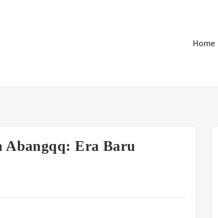
Home
a Abangqq: Era Baru