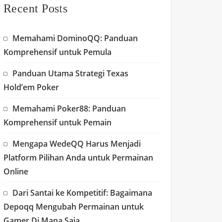
Recent Posts
Memahami DominoQQ: Panduan
Komprehensif untuk Pemula
Panduan Utama Strategi Texas
Hold’em Poker
Memahami Poker88: Panduan
Komprehensif untuk Pemain
Mengapa WedeQQ Harus Menjadi
Platform Pilihan Anda untuk Permainan
Online
Dari Santai ke Kompetitif: Bagaimana
Depoqq Mengubah Permainan untuk
Gamer Di Mana Saja