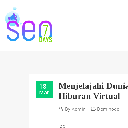
Skip
to
content
Menjelajahi Duni
18
Mar
Hiburan Virtual
By
Admin
Dominoqq
[ad_1]