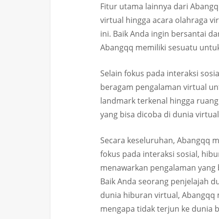
Fitur utama lainnya dari Abangq
virtual hingga acara olahraga vir
ini. Baik Anda ingin bersantai 
Abangqq memiliki sesuatu untu
Selain fokus pada interaksi so
beragam pengalaman virtual untu
landmark terkenal hingga ruang 
yang bisa dicoba di dunia virtual 
Secara keseluruhan, Abangqq me
fokus pada interaksi sosial, hib
menawarkan pengalaman yang b
Baik Anda seorang penjelajah 
dunia hiburan virtual, Abangqq 
mengapa tidak terjun ke dunia b