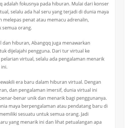
q adalah fokusnya pada hiburan. Mulai dari konser
tual, selalu ada hal seru yang terjadi di dunia maya
dan melepas penat atau memacu adrenalin,
k semua orang.
sial dan hiburan, Abangqq juga menawarkan
k dijelajahi pengguna. Dari tur virtual ke
pelarian virtual, selalu ada pengalaman menarik
ini.
wakili era baru dalam hiburan virtual. Dengan
uran, dan pengalaman imersif, dunia virtual ini
enar-benar unik dan menarik bagi penggunanya.
dunia maya berpengalaman atau pendatang baru di
memiliki sesuatu untuk semua orang. Jadi
aru yang menarik ini dan lihat petualangan apa