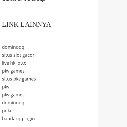
LINK LAINNYA
dominoqq
situs slot gacor
live hk lotto
pkv games
situs pkv games
pkv
pkv games
dominoqq
poker
bandarqq login