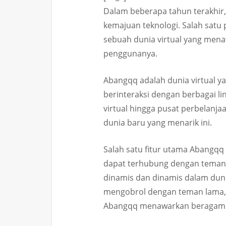
Dalam beberapa tahun terakhir, 
kemajuan teknologi. Salah satu 
sebuah dunia virtual yang men
penggunanya.
Abangqq adalah dunia virtual 
berinteraksi dengan berbagai l
virtual hingga pusat perbelanja
dunia baru yang menarik ini.
Salah satu fitur utama Abangqq 
dapat terhubung dengan teman 
dinamis dan dinamis dalam duni
mengobrol dengan teman lama, a
Abangqq menawarkan beragam pil