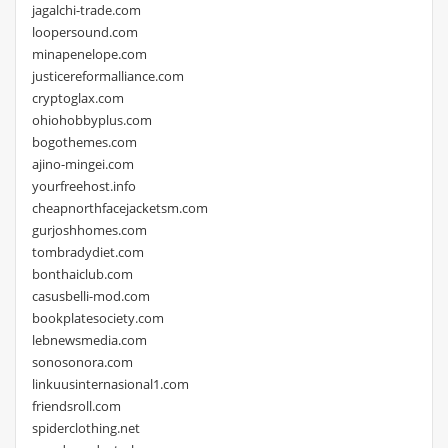
jagalchi-trade.com
loopersound.com
minapenelope.com
justicereformalliance.com
cryptoglax.com
ohiohobbyplus.com
bogothemes.com
ajino-mingei.com
yourfreehost.info
cheapnorthfacejacketsm.com
gurjoshhomes.com
tombradydiet.com
bonthaiclub.com
casusbelli-mod.com
bookplatesociety.com
lebnewsmedia.com
sonosonora.com
linkuusinternasional1.com
friendsroll.com
spiderclothing.net