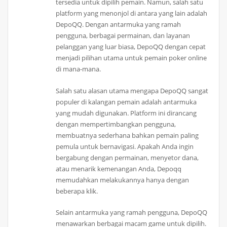
tersedia untuk dipilih pemain. Namun, salah satu
platform yang menonjol di antara yang lain adalah
DepoQQ. Dengan antarmuka yang ramah
pengguna, berbagai permainan, dan layanan
pelanggan yang luar biasa, DepoQQ dengan cepat
menjadi pilihan utama untuk pemain poker online
di mana-mana.
Salah satu alasan utama mengapa DepoQQ sangat
populer di kalangan pemain adalah antarmuka
yang mudah digunakan. Platform ini dirancang
dengan mempertimbangkan pengguna,
membuatnya sederhana bahkan pemain paling
pemula untuk bernavigasi. Apakah Anda ingin
bergabung dengan permainan, menyetor dana,
atau menarik kemenangan Anda, Depoqq
memudahkan melakukannya hanya dengan
beberapa klik.
Selain antarmuka yang ramah pengguna, DepoQQ
menawarkan berbagai macam game untuk dipilih.