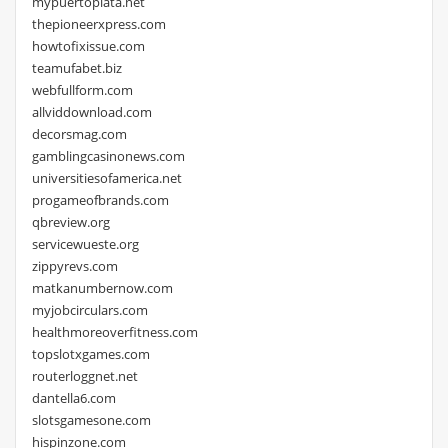
mypuertoplata.net
thepioneerxpress.com
howtofixissue.com
teamufabet.biz
webfullform.com
allviddownload.com
decorsmag.com
gamblingcasinonews.com
universitiesofamerica.net
progameofbrands.com
qbreview.org
servicewueste.org
zippyrevs.com
matkanumbernow.com
myjobcirculars.com
healthmoreoverfitness.com
topslotxgames.com
routerloggnet.net
dantella6.com
slotsgamesone.com
hispinzone.com