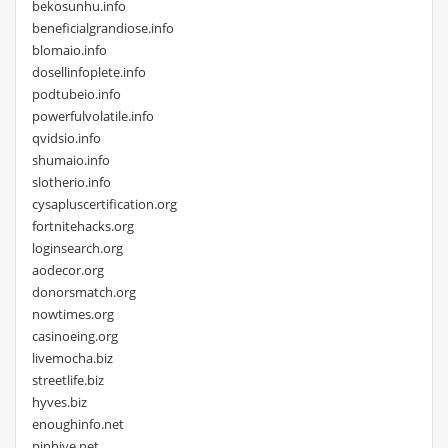
bekosunhu.info
beneficialgrandiose.info
blomaio.info
dosellinfoplete.info
podtubeio.info
powerfulvolatile.info
qvidsio.info
shumaio.info
slotherio.info
cysapluscertification.org
fortnitehacks.org
loginsearch.org
aodecor.org
donorsmatch.org
nowtimes.org
casinoeing.org
livemocha.biz
streetlife.biz
hyves.biz
enoughinfo.net
pinhive.net