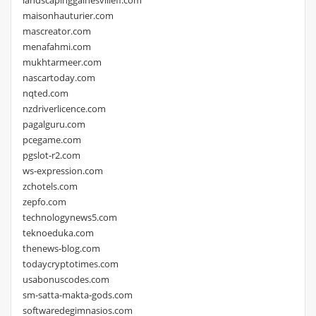
landscapinggainesvillefl.com
maisonhauturier.com
mascreator.com
menafahmi.com
mukhtarmeer.com
nascartoday.com
nqted.com
nzdriverlicence.com
pagalguru.com
pcegame.com
pgslot-r2.com
ws-expression.com
zchotels.com
zepfo.com
technologynews5.com
teknoeduka.com
thenews-blog.com
todaycryptotimes.com
usabonuscodes.com
sm-satta-makta-gods.com
softwaredegimnasios.com