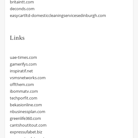
britaintt.com
deconds.com
easycartltd-domesticcleaningservicesedinburgh.com
Links
uae-times.com
gamerifys.com
inspiratif.net
vsmsnetworks.com
offthem.com
ibommatv.com
techporfit.com
bekasionline.com
nbusinessplan.com
greenlife360.com
cantshoutitout.com
expressufabet.biz