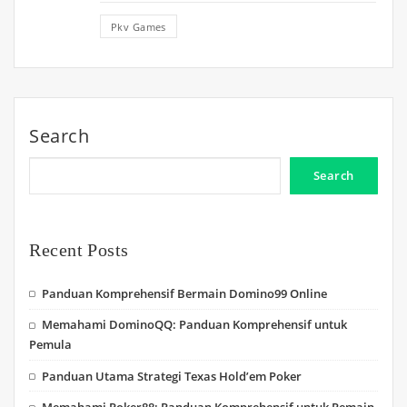
Pkv Games
Search
Search
Recent Posts
Panduan Komprehensif Bermain Domino99 Online
Memahami DominoQQ: Panduan Komprehensif untuk
Pemula
Panduan Utama Strategi Texas Hold’em Poker