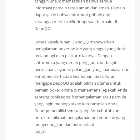
canggih untuk memastikan bahwa semua
informasi pemain tetap aman dan aman. Pemain
dapat yakin bahwa informasi pribadi dan
keuangan mereka dilindungi saat bermain di
DepoQQ.
Secara keseluruhan, DepoQQ menawarkan
pengalaman poker online yang unggul yang tidak
tertandingi oleh platform lainnya. Dengan
antarmuka yang ramah pengguna, berbagai
permainan, layanan pelanggan yang luar biasa, dan
komitmen terhadap keamanan, tidak heran
mengapa DepoQQ adalah pilihan utama untuk
pemain poker online di mana-mana. Apakah Anda
seorang profesional berpengalaman atau pemula
yang ingin meningkatkan keterampilan Anda,
Depoqq memiliki semua yang Anda butuhkan
untuk menikmati pengalaman poker online yang
menyenangkan dan bermanfaat.
[ad_2]