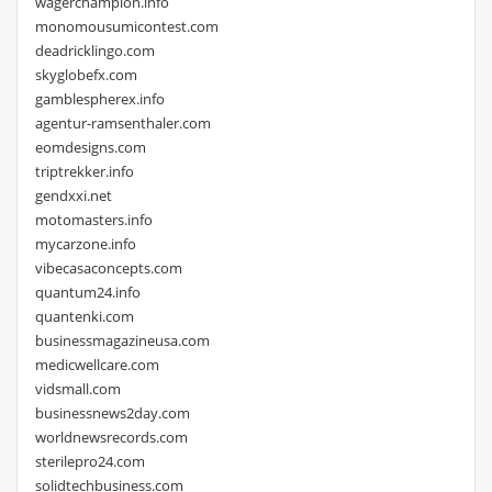
wagerchampion.info
monomousumicontest.com
deadricklingo.com
skyglobefx.com
gamblespherex.info
agentur-ramsenthaler.com
eomdesigns.com
triptrekker.info
gendxxi.net
motomasters.info
mycarzone.info
vibecasaconcepts.com
quantum24.info
quantenki.com
businessmagazineusa.com
medicwellcare.com
vidsmall.com
businessnews2day.com
worldnewsrecords.com
sterilepro24.com
solidtechbusiness.com