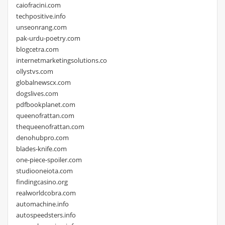
caiofracini.com
techpositive.info
unseonrang.com
pak-urdu-poetry.com
blogcetra.com
internetmarketingsolutions.co
ollystvs.com
globalnewscx.com
dogslives.com
pdfbookplanet.com
queenofrattan.com
thequeenofrattan.com
denohubpro.com
blades-knife.com
one-piece-spoiler.com
studiooneiota.com
findingcasino.org
realworldcobra.com
automachine.info
autospeedsters.info