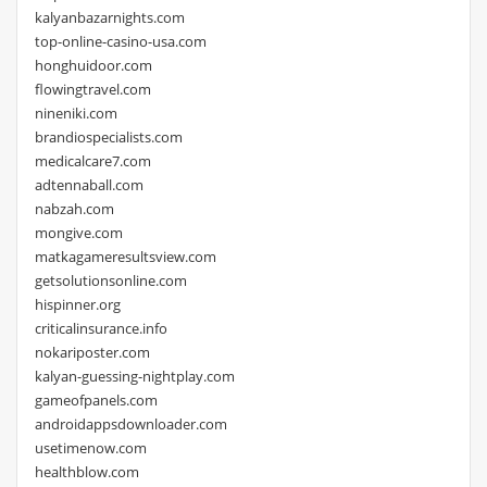
kalyanbazarnights.com
top-online-casino-usa.com
honghuidoor.com
flowingtravel.com
nineniki.com
brandiospecialists.com
medicalcare7.com
adtennaball.com
nabzah.com
mongive.com
matkagameresultsview.com
getsolutionsonline.com
hispinner.org
criticalinsurance.info
nokariposter.com
kalyan-guessing-nightplay.com
gameofpanels.com
androidappsdownloader.com
usetimenow.com
healthblow.com