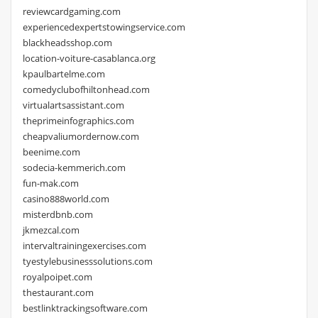
reviewcardgaming.com
experiencedexpertstowingservice.com
blackheadsshop.com
location-voiture-casablanca.org
kpaulbartelme.com
comedyclubofhiltonhead.com
virtualartsassistant.com
theprimeinfographics.com
cheapvaliumordernow.com
beenime.com
sodecia-kemmerich.com
fun-mak.com
casino888world.com
misterdbnb.com
jkmezcal.com
intervaltrainingexercises.com
tyestylebusinesssolutions.com
royalpoipet.com
thestaurant.com
bestlinktrackingsoftware.com