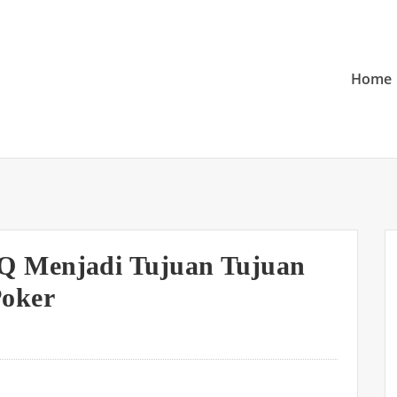
Home
 Menjadi Tujuan Tujuan
Poker