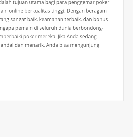
dalah tujuan utama bagi para penggemar poker
in online berkualitas tinggi. Dengan beragam
ang sangat baik, keamanan terbaik, dan bonus
ngapa pemain di seluruh dunia berbondong-
erbaiki poker mereka. Jika Anda sedang
g andal dan menarik, Anda bisa mengunjungi