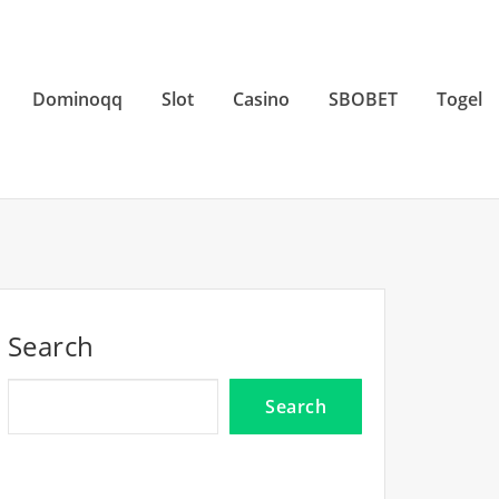
Dominoqq
Slot
Casino
SBOBET
Togel
Search
Search