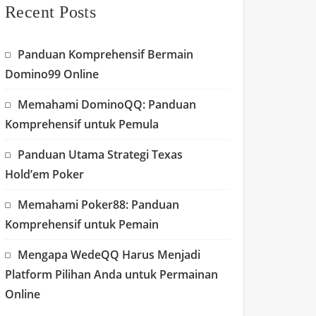
Recent Posts
Panduan Komprehensif Bermain
Domino99 Online
Memahami DominoQQ: Panduan
Komprehensif untuk Pemula
Panduan Utama Strategi Texas
Hold’em Poker
Memahami Poker88: Panduan
Komprehensif untuk Pemain
Mengapa WedeQQ Harus Menjadi
Platform Pilihan Anda untuk Permainan
Online