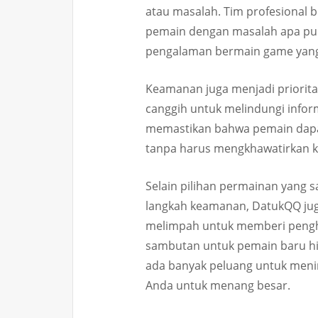
atau masalah. Tim profesional
pemain dengan masalah apa pu
pengalaman bermain game yang
Keamanan juga menjadi priorita
canggih untuk melindungi infor
memastikan bahwa pemain dapa
tanpa harus mengkhawatirkan 
Selain pilihan permainan yang s
langkah keamanan, DatukQQ ju
melimpah untuk memberi pengh
sambutan untuk pemain baru hi
ada banyak peluang untuk men
Anda untuk menang besar.