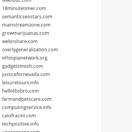
18minutetimer.com
semanticseostars.com
mainstreamzone.com
growmarijuanas.com
webnshare.com
overlygeneralization.com
ethiopianetwork.org
gadgetsmesh.com
justicefornevada.com
leisuretours.info
hellotbsbro.com
farmandpetscare.com
computingservice.info
caiofracini.com
techpositive.info
unseonrang.com