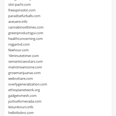
slot-pachi.com
freespinsslot.com
paradisefurballs.com
aveuere.info
cannabinoidtimes.com
greenproductsgui.com
healthconcerning.com
rojgarind.com
fewhour.com
18minutetimer.com
semanticseostars.com
mainstreamzone.com
growmarijuanas.com
webnshare.com
overlygeneralization.com
ethiopianetwork.org
gadgetsmesh.com
justicefornevada.com
leisuretours.info
hellotbsbro.com