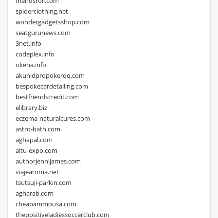
friendsroll.com
spiderclothing.net
wondergadgetsshop.com
seatgurunews.com
3net.info
codeplex.info
okena.info
akunidpropokerqq.com
bespokecardetailing.com
bestfriendscredit.com
elibrary.biz
eczema-naturalcures.com
astro-bath.com
aghapal.com
altu-expo.com
authorjennijames.com
viajearoma.net
tsutsuji-parkin.com
agharab.com
cheapammousa.com
thepositiveladiessoccerclub.com