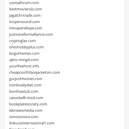
usvisaforum.com
bestmovierulz.com
jagalchi-trade.com
loopersound.com
minapenelope.com
justicereformalliance.com
cryptoglax.com
ohiohobbyplus.com
bogothemes.com
ajino-mingei.com
yourfreehost.info
cheapnorthfacejacketsm.com
gurjoshhomes.com
tombradydiet.com
bonthaiclub.com
casusbelli-mod.com
bookplatesociety.com
lebnewsmedia.com
sonosonora.com
linkuusinternasional1.com