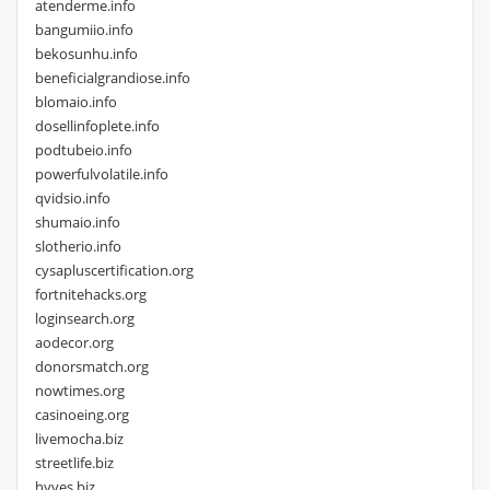
atenderme.info
bangumiio.info
bekosunhu.info
beneficialgrandiose.info
blomaio.info
dosellinfoplete.info
podtubeio.info
powerfulvolatile.info
qvidsio.info
shumaio.info
slotherio.info
cysapluscertification.org
fortnitehacks.org
loginsearch.org
aodecor.org
donorsmatch.org
nowtimes.org
casinoeing.org
livemocha.biz
streetlife.biz
hyves.biz