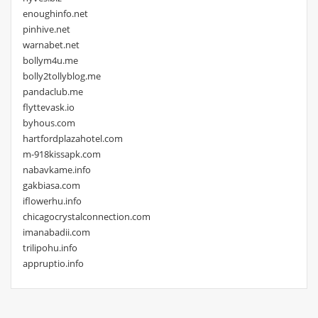
enoughinfo.net
pinhive.net
warnabet.net
bollym4u.me
bolly2tollyblog.me
pandaclub.me
flyttevask.io
byhous.com
hartfordplazahotel.com
m-918kissapk.com
nabavkame.info
gakbiasa.com
iflowerhu.info
chicagocrystalconnection.com
imanabadii.com
trilipohu.info
appruptio.info