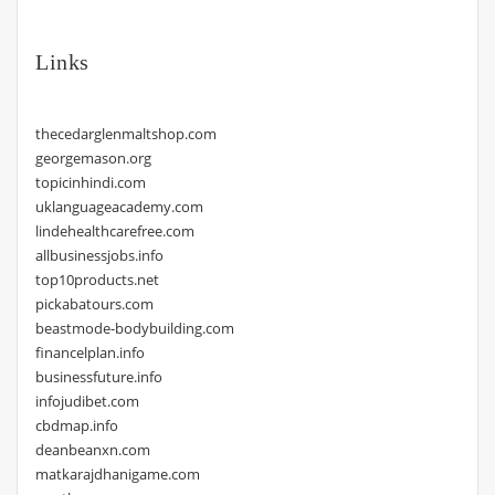
Links
thecedarglenmaltshop.com
georgemason.org
topicinhindi.com
uklanguageacademy.com
lindehealthcarefree.com
allbusinessjobs.info
top10products.net
pickabatours.com
beastmode-bodybuilding.com
financelplan.info
businessfuture.info
infojudibet.com
cbdmap.info
deanbeanxn.com
matkarajdhanigame.com