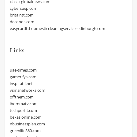
classicglobalnews.com
cybercusp.com
britaintt.com
deconds.com
easycartltd-domesticcleaningservicesedinburgh.com
Links
uae-times.com
gamerifys.com
inspiratif.net
vsmsnetworks.com
offthem.com
ibommatv.com
techporfit.com
bekasionline.com
nbusinessplan.com
greenlife360.com