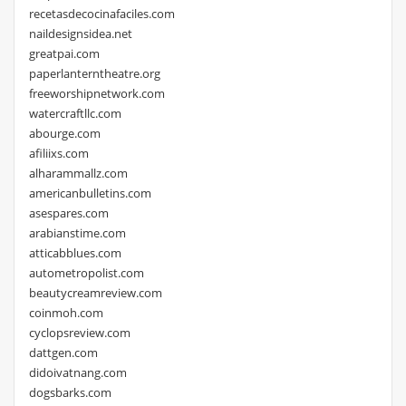
recetasdecocinafaciles.com
naildesignsidea.net
greatpai.com
paperlanterntheatre.org
freeworshipnetwork.com
watercraftllc.com
abourge.com
afiliixs.com
alharammallz.com
americanbulletins.com
asespares.com
arabianstime.com
atticabblues.com
autometropolist.com
beautycreamreview.com
coinmoh.com
cyclopsreview.com
dattgen.com
didoivatnang.com
dogsbarks.com