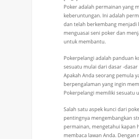
Poker adalah permainan yang me
keberuntungan. Ini adalah perm
dan telah berkembang menjadi ba
menguasai seni poker dan menja
untuk membantu.
Pokerpelangi adalah panduan k
sesuatu mulai dari dasar -dasar
Apakah Anda seorang pemula yan
berpengalaman yang ingin memb
Pokerpelangi memiliki sesuatu 
Salah satu aspek kunci dari pok
pentingnya mengembangkan stra
permainan, mengetahui kapan h
membaca lawan Anda. Dengan me