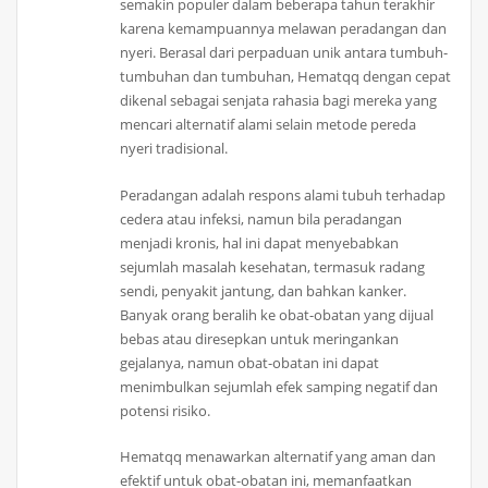
semakin populer dalam beberapa tahun terakhir
karena kemampuannya melawan peradangan dan
nyeri. Berasal dari perpaduan unik antara tumbuh-
tumbuhan dan tumbuhan, Hematqq dengan cepat
dikenal sebagai senjata rahasia bagi mereka yang
mencari alternatif alami selain metode pereda
nyeri tradisional.
Peradangan adalah respons alami tubuh terhadap
cedera atau infeksi, namun bila peradangan
menjadi kronis, hal ini dapat menyebabkan
sejumlah masalah kesehatan, termasuk radang
sendi, penyakit jantung, dan bahkan kanker.
Banyak orang beralih ke obat-obatan yang dijual
bebas atau diresepkan untuk meringankan
gejalanya, namun obat-obatan ini dapat
menimbulkan sejumlah efek samping negatif dan
potensi risiko.
Hematqq menawarkan alternatif yang aman dan
efektif untuk obat-obatan ini, memanfaatkan