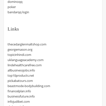
dominoqq
poker
bandarqq login
Links
thecedarglenmaltshop.com
georgemason.org
topicinhindi.com
uklanguageacademy.com
lindehealthcarefree.com
allbusinessjobs.info
top10products.net
pickabatours.com
beastmode-bodybuilding.com
financelplan.info
businessfuture.info
infojudibet.com