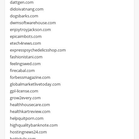
dattgen.com
didoivatnang.com
dogsbarks.com
dwmsoftwarehouse.com
enjoytroyjackson.com
epicaimbots.com
etech4news.com
expresspsychedelicsshop.com
fashionistani.com
feelingswed.com
firecabal.com
forbessmagazine.com
globalmarketlivetoday.com
gpl-license.com
grow2every.com
healthhousecare.com
healthkartreview.com
helpquitporn.com
highqualitybanknote.com
hostingnews24.com
hottstyle.com