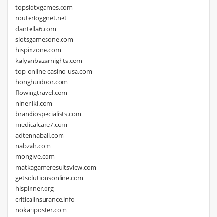
topslotxgames.com
routerloggnet.net
dantella6.com
slotsgamesone.com
hispinzone.com
kalyanbazarnights.com
top-online-casino-usa.com
honghuidoor.com
flowingtravel.com
nineniki.com
brandiospecialists.com
medicalcare7.com
adtennaball.com
nabzah.com
mongive.com
matkagameresultsview.com
getsolutionsonline.com
hispinner.org
criticalinsurance.info
nokariposter.com