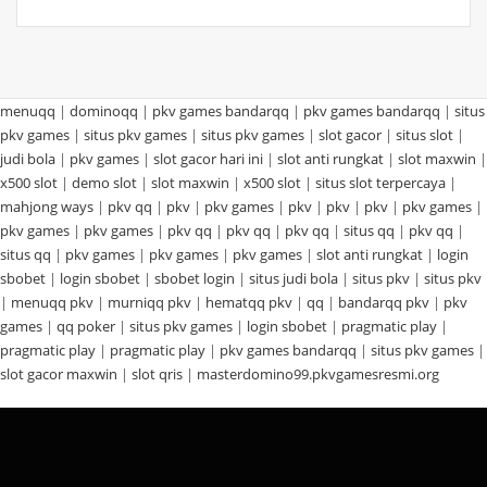
menuqq
|
dominoqq
|
pkv games bandarqq
|
pkv games bandarqq
|
situs
pkv games
|
situs pkv games
|
situs pkv games
|
slot gacor
|
situs slot
|
judi bola
|
pkv games
|
slot gacor hari ini
|
slot anti rungkat
|
slot maxwin
|
x500 slot
|
demo slot
|
slot maxwin
|
x500 slot
|
situs slot terpercaya
|
mahjong ways
|
pkv qq
|
pkv
|
pkv games
|
pkv
|
pkv
|
pkv
|
pkv games
|
pkv games
|
pkv games
|
pkv qq
|
pkv qq
|
pkv qq
|
situs qq
|
pkv qq
|
situs qq
|
pkv games
|
pkv games
|
pkv games
|
slot anti rungkat
|
login
sbobet
|
login sbobet
|
sbobet login
|
situs judi bola
|
situs pkv
|
situs pkv
|
menuqq pkv
|
murniqq pkv
|
hematqq pkv
|
qq
|
bandarqq pkv
|
pkv
games
|
qq poker
|
situs pkv games
|
login sbobet
|
pragmatic play
|
pragmatic play
|
pragmatic play
|
pkv games bandarqq
|
situs pkv games
|
slot gacor maxwin
|
slot qris
|
masterdomino99.pkvgamesresmi.org