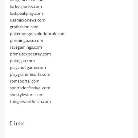
luckysportss.com
luckpeakplay.com
usamicronews.com
grofashion.com
pokemongoevolutioncalc.com
phishingbase.com
racegamings.com
primejackpotstay.com
pokugaa.com
playvaultgame.com
playgrandresorts.com
romsportal.com
sportsdocfestival.com
shestylestore.com
thingsiwontfinish.com
Links