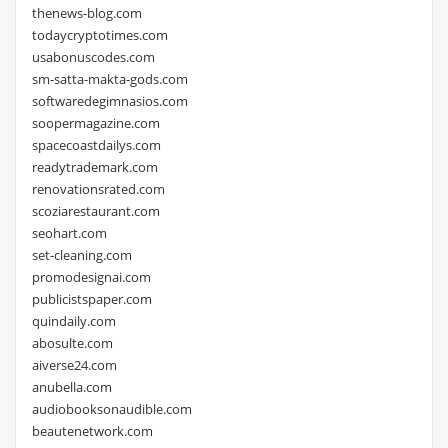
thenews-blog.com
todaycryptotimes.com
usabonuscodes.com
sm-satta-makta-gods.com
softwaredegimnasios.com
soopermagazine.com
spacecoastdailys.com
readytrademark.com
renovationsrated.com
scoziarestaurant.com
seohart.com
set-cleaning.com
promodesignai.com
publicistspaper.com
quindaily.com
abosulte.com
aiverse24.com
anubella.com
audiobooksonaudible.com
beautenetwork.com