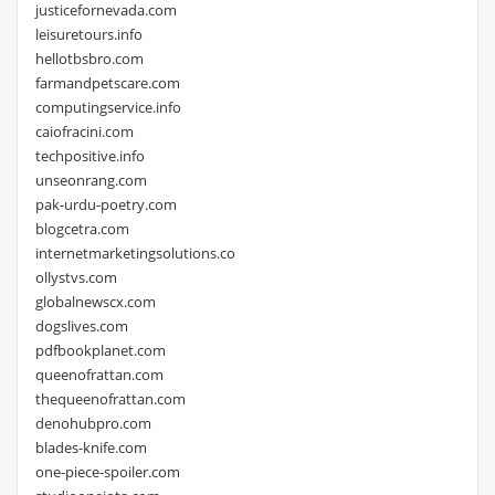
justicefornevada.com
leisuretours.info
hellotbsbro.com
farmandpetscare.com
computingservice.info
caiofracini.com
techpositive.info
unseonrang.com
pak-urdu-poetry.com
blogcetra.com
internetmarketingsolutions.co
ollystvs.com
globalnewscx.com
dogslives.com
pdfbookplanet.com
queenofrattan.com
thequeenofrattan.com
denohubpro.com
blades-knife.com
one-piece-spoiler.com