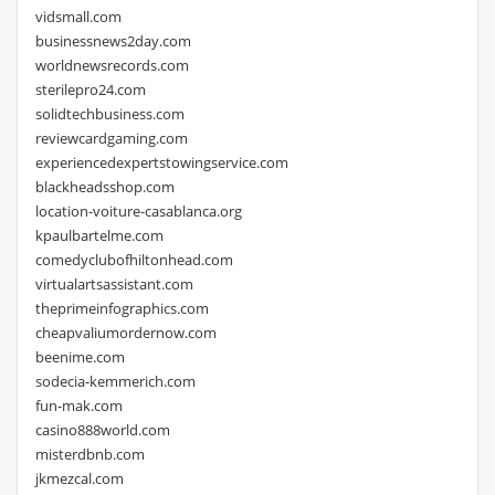
vidsmall.com
businessnews2day.com
worldnewsrecords.com
sterilepro24.com
solidtechbusiness.com
reviewcardgaming.com
experiencedexpertstowingservice.com
blackheadsshop.com
location-voiture-casablanca.org
kpaulbartelme.com
comedyclubofhiltonhead.com
virtualartsassistant.com
theprimeinfographics.com
cheapvaliumordernow.com
beenime.com
sodecia-kemmerich.com
fun-mak.com
casino888world.com
misterdbnb.com
jkmezcal.com