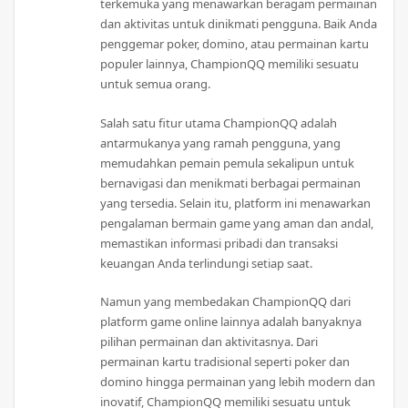
terkemuka yang menawarkan beragam permainan
dan aktivitas untuk dinikmati pengguna. Baik Anda
penggemar poker, domino, atau permainan kartu
populer lainnya, ChampionQQ memiliki sesuatu
untuk semua orang.
Salah satu fitur utama ChampionQQ adalah
antarmukanya yang ramah pengguna, yang
memudahkan pemain pemula sekalipun untuk
bernavigasi dan menikmati berbagai permainan
yang tersedia. Selain itu, platform ini menawarkan
pengalaman bermain game yang aman dan andal,
memastikan informasi pribadi dan transaksi
keuangan Anda terlindungi setiap saat.
Namun yang membedakan ChampionQQ dari
platform game online lainnya adalah banyaknya
pilihan permainan dan aktivitasnya. Dari
permainan kartu tradisional seperti poker dan
domino hingga permainan yang lebih modern dan
inovatif, ChampionQQ memiliki sesuatu untuk