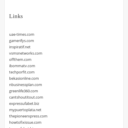
Links
uae-times.com
gamerifys.com
inspiratif.net
vsmsnetworks.com
offthem.com
ibommatv.com
techporfit.com
bekasionline.com
nbusinessplan.com
greenlife360.com
cantshoutitout.com
expressufabet.biz
mypuertoplata.net
thepioneerxpress.com
howtofixissue.com