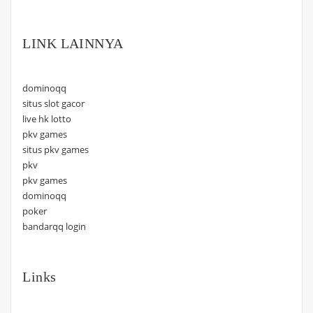
LINK LAINNYA
dominoqq
situs slot gacor
live hk lotto
pkv games
situs pkv games
pkv
pkv games
dominoqq
poker
bandarqq login
Links