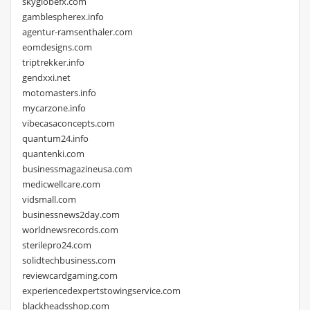
skyglobefx.com
gamblespherex.info
agentur-ramsenthaler.com
eomdesigns.com
triptrekker.info
gendxxi.net
motomasters.info
mycarzone.info
vibecasaconcepts.com
quantum24.info
quantenki.com
businessmagazineusa.com
medicwellcare.com
vidsmall.com
businessnews2day.com
worldnewsrecords.com
sterilepro24.com
solidtechbusiness.com
reviewcardgaming.com
experiencedexpertstowingservice.com
blackheadsshop.com