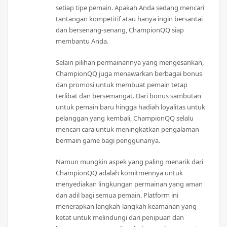
setiap tipe pemain. Apakah Anda sedang mencari
tantangan kompetitif atau hanya ingin bersantai
dan bersenang-senang, ChampionQQ siap
membantu Anda.
Selain pilihan permainannya yang mengesankan,
ChampionQQ juga menawarkan berbagai bonus
dan promosi untuk membuat pemain tetap
terlibat dan bersemangat. Dari bonus sambutan
untuk pemain baru hingga hadiah loyalitas untuk
pelanggan yang kembali, ChampionQQ selalu
mencari cara untuk meningkatkan pengalaman
bermain game bagi penggunanya.
Namun mungkin aspek yang paling menarik dari
ChampionQQ adalah komitmennya untuk
menyediakan lingkungan permainan yang aman
dan adil bagi semua pemain. Platform ini
menerapkan langkah-langkah keamanan yang
ketat untuk melindungi dari penipuan dan