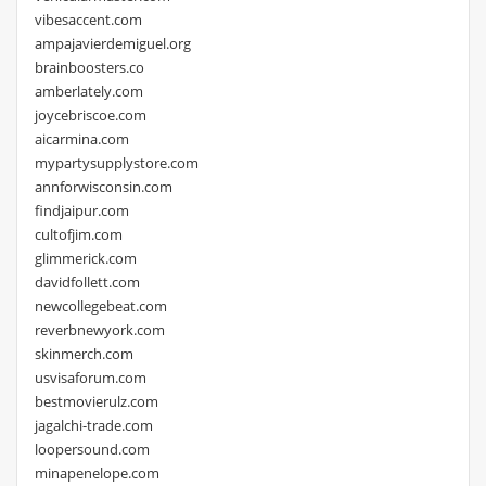
vibesaccent.com
ampajavierdemiguel.org
brainboosters.co
amberlately.com
joycebriscoe.com
aicarmina.com
mypartysupplystore.com
annforwisconsin.com
findjaipur.com
cultofjim.com
glimmerick.com
davidfollett.com
newcollegebeat.com
reverbnewyork.com
skinmerch.com
usvisaforum.com
bestmovierulz.com
jagalchi-trade.com
loopersound.com
minapenelope.com