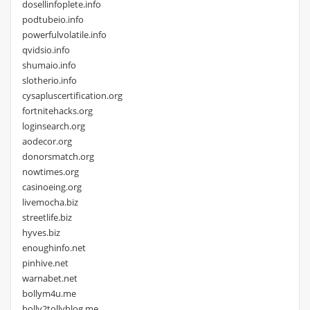
dosellinfoplete.info
podtubeio.info
powerfulvolatile.info
qvidsio.info
shumaio.info
slotherio.info
cysapluscertification.org
fortnitehacks.org
loginsearch.org
aodecor.org
donorsmatch.org
nowtimes.org
casinoeing.org
livemocha.biz
streetlife.biz
hyves.biz
enoughinfo.net
pinhive.net
warnabet.net
bollym4u.me
bolly2tollyblog.me