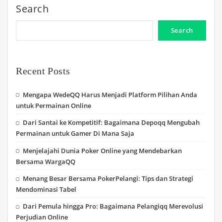
Search
Search
Recent Posts
Mengapa WedeQQ Harus Menjadi Platform Pilihan Anda
untuk Permainan Online
Dari Santai ke Kompetitif: Bagaimana Depoqq Mengubah
Permainan untuk Gamer Di Mana Saja
Menjelajahi Dunia Poker Online yang Mendebarkan
Bersama WargaQQ
Menang Besar Bersama PokerPelangi: Tips dan Strategi
Mendominasi Tabel
Dari Pemula hingga Pro: Bagaimana Pelangiqq Merevolusi
Perjudian Online