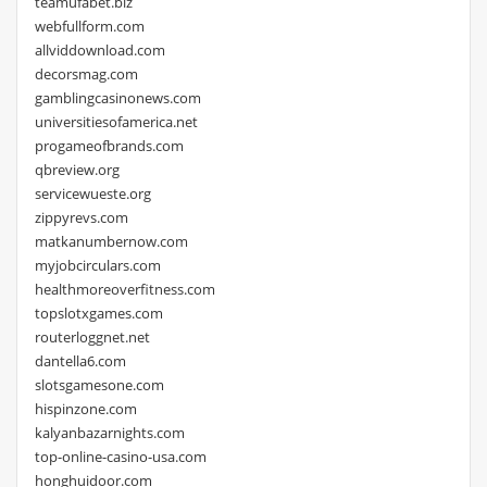
teamufabet.biz
webfullform.com
allviddownload.com
decorsmag.com
gamblingcasinonews.com
universitiesofamerica.net
progameofbrands.com
qbreview.org
servicewueste.org
zippyrevs.com
matkanumbernow.com
myjobcirculars.com
healthmoreoverfitness.com
topslotxgames.com
routerloggnet.net
dantella6.com
slotsgamesone.com
hispinzone.com
kalyanbazarnights.com
top-online-casino-usa.com
honghuidoor.com