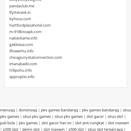
pandaclub.me
flyttevask.io
byhous.com
hartfordplazahotel.com
m-918kissapk.com
nabavkame.info
gakbiasa.com
iflowerhu.info
chicagocrystalconnection.com
imanabadii.com
trilipohu.info
appruptio.info
menuqq
|
dominoqq
|
pkv games bandarqq
|
pkv games bandarqq
|
situs
pkv games
|
situs pkv games
|
situs pkv games
|
slot gacor
|
situs slot
|
judi bola
|
pkv games
|
slot gacor hari ini
|
slot anti rungkat
|
slot maxwin
|
x500 slot
|
demo slot
|
slot maxwin
|
x500 slot
|
situs slot terpercaya
|