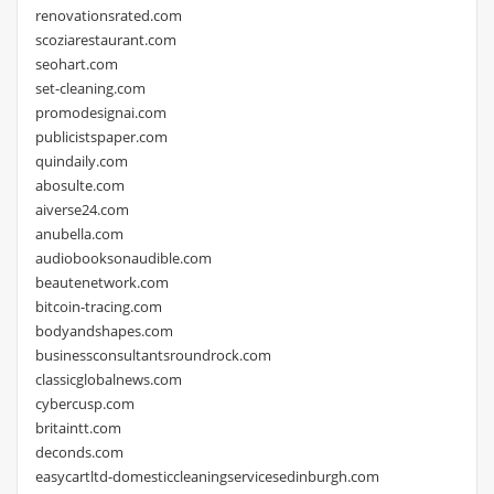
renovationsrated.com
scoziarestaurant.com
seohart.com
set-cleaning.com
promodesignai.com
publicistspaper.com
quindaily.com
abosulte.com
aiverse24.com
anubella.com
audiobooksonaudible.com
beautenetwork.com
bitcoin-tracing.com
bodyandshapes.com
businessconsultantsroundrock.com
classicglobalnews.com
cybercusp.com
britaintt.com
deconds.com
easycartltd-domesticcleaningservicesedinburgh.com