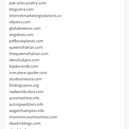
pak-urdu-poetry.com
blogcetra.com
internetmarketingsolutions.co
ollystvs.com
globalnewscx.com
dogslives.com
pdfbookplanet.com
queenofrattan.com
thequeenofrattan.com
denohubpro.com
blades-knife.com
one-piece-spoiler.com
studiooneiota.com
findingcasino.org
realworldcobra.com
automachine.info
autospeedsters.info
wagerchampion.info
monomousumicontest.com
deadricklingo.com