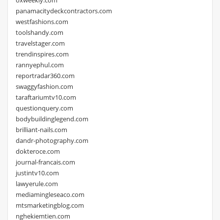
oxweekly.com
panamacitydeckcontractors.com
westfashions.com
toolshandy.com
travelstager.com
trendinspires.com
rannyephul.com
reportradar360.com
swaggyfashion.com
taraftariumtv10.com
questionquery.com
bodybuildinglegend.com
brilliant-nails.com
dandr-photography.com
dokteroce.com
journal-francais.com
justintv10.com
lawyerule.com
mediamingleseaco.com
mtsmarketingblog.com
nghekiemtien.com