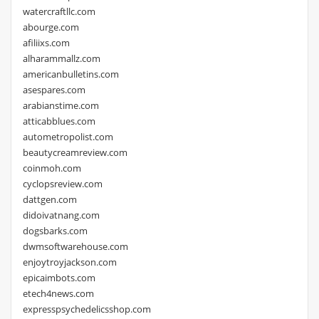
watercraftllc.com
abourge.com
afiliixs.com
alharammallz.com
americanbulletins.com
asespares.com
arabianstime.com
atticabblues.com
autometropolist.com
beautycreamreview.com
coinmoh.com
cyclopsreview.com
dattgen.com
didoivatnang.com
dogsbarks.com
dwmsoftwarehouse.com
enjoytroyjackson.com
epicaimbots.com
etech4news.com
expresspsychedelicsshop.com