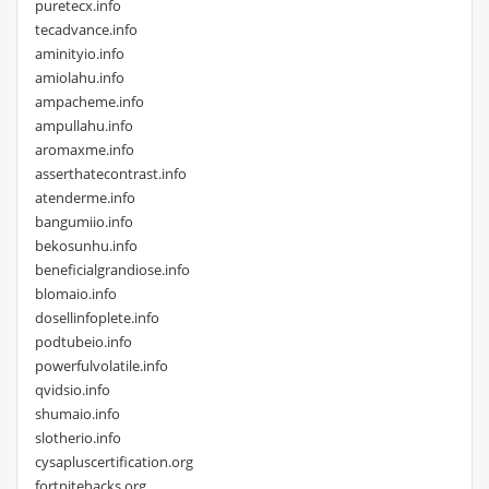
puretecx.info
tecadvance.info
aminityio.info
amiolahu.info
ampacheme.info
ampullahu.info
aromaxme.info
asserthatecontrast.info
atenderme.info
bangumiio.info
bekosunhu.info
beneficialgrandiose.info
blomaio.info
dosellinfoplete.info
podtubeio.info
powerfulvolatile.info
qvidsio.info
shumaio.info
slotherio.info
cysapluscertification.org
fortnitehacks.org