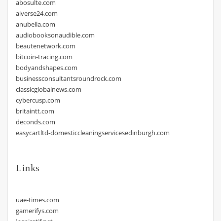
abosulte.com
aiverse24.com
anubella.com
audiobooksonaudible.com
beautenetwork.com
bitcoin-tracing.com
bodyandshapes.com
businessconsultantsroundrock.com
classicglobalnews.com
cybercusp.com
britaintt.com
deconds.com
easycartltd-domesticcleaningservicesedinburgh.com
Links
uae-times.com
gamerifys.com