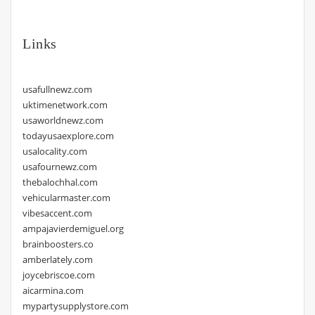
Links
usafullnewz.com
uktimenetwork.com
usaworldnewz.com
todayusaexplore.com
usalocality.com
usafournewz.com
thebalochhal.com
vehicularmaster.com
vibesaccent.com
ampajavierdemiguel.org
brainboosters.co
amberlately.com
joycebriscoe.com
aicarmina.com
mypartysupplystore.com