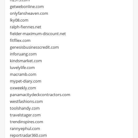
getwebonline.com
onlyfansheaven.com
lky08.com
ralph-fiennes.net
fielder-maximum-discount.net
fitfllex.com
genesisbusinesscredit.com
inforuang.com
kindsmarket.com
luvelylife.com
macramb.com
mypet-diary.com
oxweekly.com
panamacitydeckcontractors.com
westfashions.com
toolshandy.com
travelstager.com
trendinspires.com
rannyephul.com
reportradar360.com