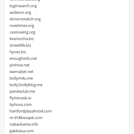
loginsearch.org
aodecor.org
donorsmatch.org
nowtimes.org
casinoeing.org
livemocha.biz
streetlife.biz
hyves.biz
enoughinfo.net
pinhive.net
warnabet.net
bollym4u.me
bolly2tollyblog.me
pandaclub.me
flyttevask.io
byhous.com
hartfordplazahotel.com
m-918kissapk.com
nabavkame.info
gakbiasa.com