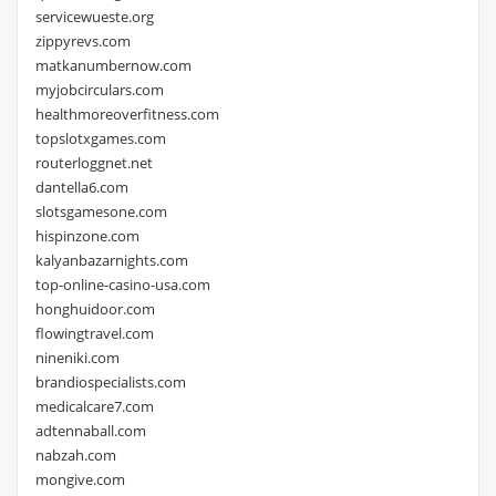
servicewueste.org
zippyrevs.com
matkanumbernow.com
myjobcirculars.com
healthmoreoverfitness.com
topslotxgames.com
routerloggnet.net
dantella6.com
slotsgamesone.com
hispinzone.com
kalyanbazarnights.com
top-online-casino-usa.com
honghuidoor.com
flowingtravel.com
nineniki.com
brandiospecialists.com
medicalcare7.com
adtennaball.com
nabzah.com
mongive.com