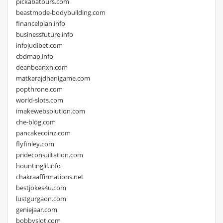
pickabatours.com
beastmode-bodybuilding.com
financelplan.info
businessfuture.info
infojudibet.com
cbdmap.info
deanbeanxn.com
matkarajdhanigame.com
popthrone.com
world-slots.com
imakewebsolution.com
che-blog.com
pancakecoinz.com
flyfinley.com
prideconsultation.com
hountinglil.info
chakraaffirmations.net
bestjokes4u.com
lustgurgaon.com
geniejaar.com
bobbyslot.com