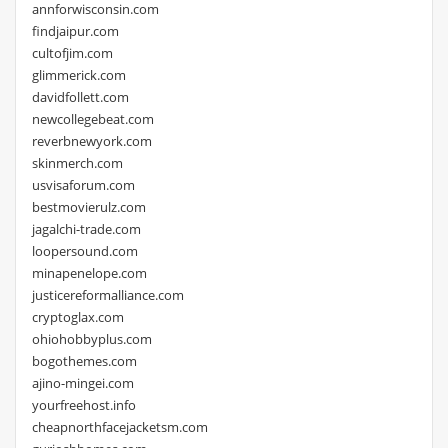
annforwisconsin.com
findjaipur.com
cultofjim.com
glimmerick.com
davidfollett.com
newcollegebeat.com
reverbnewyork.com
skinmerch.com
usvisaforum.com
bestmovierulz.com
jagalchi-trade.com
loopersound.com
minapenelope.com
justicereformalliance.com
cryptoglax.com
ohiohobbyplus.com
bogothemes.com
ajino-mingei.com
yourfreehost.info
cheapnorthfacejacketsm.com