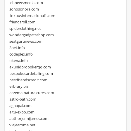
lebnewsmedia.com
sonosonora.com
linkuusinternasional1.com
friendsroll.com
spiderclothing.net
wondergadgetsshop.com
seatgurunews.com
3net.info
codeplex.info
okena.info
akunidpropokerqq.com
bespokecardetailing.com
bestfriendscredit.com
elibrary.biz
eczema-naturalcures.com
astro-bath.com
aghapal.com
altu-expo.com
authorjennijames.com
viajearoma.net