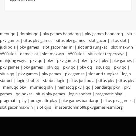
menuqq
|
dominoqq
|
pkv games bandarqq
|
pkv games bandarqq
|
situs
pkv games
|
situs pkv games
|
situs pkv games
|
slot gacor
|
situs slot
|
judi bola
|
pkv games
|
slot gacor hari ini
|
slot anti rungkat
|
slot maxwin
|
x500 slot
|
demo slot
|
slot maxwin
|
x500 slot
|
situs slot terpercaya
|
mahjong ways
|
pkv qq
|
pkv
|
pkv games
|
pkv
|
pkv
|
pkv
|
pkv games
|
pkv games
|
pkv games
|
pkv qq
|
pkv qq
|
pkv qq
|
situs qq
|
pkv qq
|
situs qq
|
pkv games
|
pkv games
|
pkv games
|
slot anti rungkat
|
login
sbobet
|
login sbobet
|
sbobet login
|
situs judi bola
|
situs pkv
|
situs pkv
|
menuqq pkv
|
murniqq pkv
|
hematqq pkv
|
qq
|
bandarqq pkv
|
pkv
games
|
qq poker
|
situs pkv games
|
login sbobet
|
pragmatic play
|
pragmatic play
|
pragmatic play
|
pkv games bandarqq
|
situs pkv games
|
slot gacor maxwin
|
slot qris
|
masterdomino99.pkvgamesresmi.org