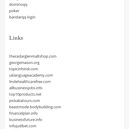
dominoqq
poker
bandarqq login
Links
thecedarglenmaltshop.com
georgemason.org
topicinhindi.com
uklanguageacademy.com
lindehealthcarefree.com
allbusinessjobs.info
top10products.net
pickabatours.com
beastmode-bodybuilding.com
financelplan.info
businessfuture.info
infojudibet.com