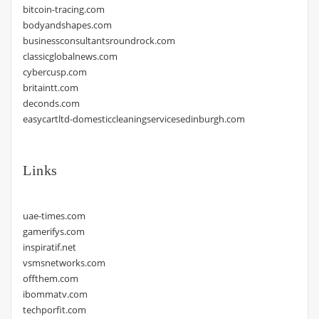
bitcoin-tracing.com
bodyandshapes.com
businessconsultantsroundrock.com
classicglobalnews.com
cybercusp.com
britaintt.com
deconds.com
easycartltd-domesticcleaningservicesedinburgh.com
Links
uae-times.com
gamerifys.com
inspiratif.net
vsmsnetworks.com
offthem.com
ibommatv.com
techporfit.com