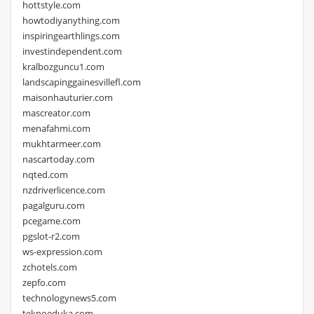
hottstyle.com
howtodiyanything.com
inspiringearthlings.com
investindependent.com
kralbozguncu1.com
landscapinggainesvillefl.com
maisonhauturier.com
mascreator.com
menafahmi.com
mukhtarmeer.com
nascartoday.com
nqted.com
nzdriverlicence.com
pagalguru.com
pcegame.com
pgslot-r2.com
ws-expression.com
zchotels.com
zepfo.com
technologynews5.com
teknoeduka.com