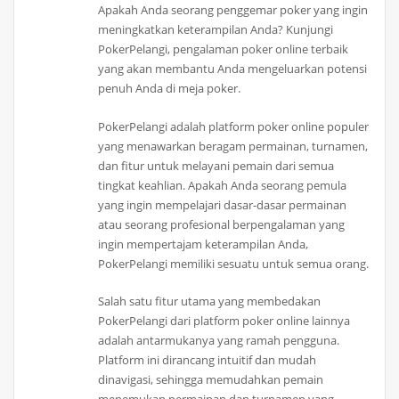
Apakah Anda seorang penggemar poker yang ingin
meningkatkan keterampilan Anda? Kunjungi
PokerPelangi, pengalaman poker online terbaik
yang akan membantu Anda mengeluarkan potensi
penuh Anda di meja poker.
PokerPelangi adalah platform poker online populer
yang menawarkan beragam permainan, turnamen,
dan fitur untuk melayani pemain dari semua
tingkat keahlian. Apakah Anda seorang pemula
yang ingin mempelajari dasar-dasar permainan
atau seorang profesional berpengalaman yang
ingin mempertajam keterampilan Anda,
PokerPelangi memiliki sesuatu untuk semua orang.
Salah satu fitur utama yang membedakan
PokerPelangi dari platform poker online lainnya
adalah antarmukanya yang ramah pengguna.
Platform ini dirancang intuitif dan mudah
dinavigasi, sehingga memudahkan pemain
menemukan permainan dan turnamen yang