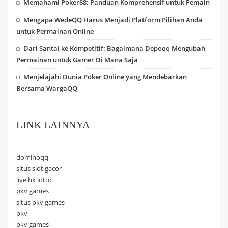
Memahami Poker88: Panduan Komprehensif untuk Pemain
Mengapa WedeQQ Harus Menjadi Platform Pilihan Anda
untuk Permainan Online
Dari Santai ke Kompetitif: Bagaimana Depoqq Mengubah
Permainan untuk Gamer Di Mana Saja
Menjelajahi Dunia Poker Online yang Mendebarkan
Bersama WargaQQ
LINK LAINNYA
dominoqq
situs slot gacor
live hk lotto
pkv games
situs pkv games
pkv
pkv games