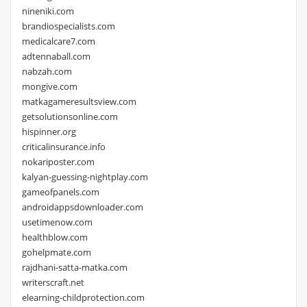
nineniki.com
brandiospecialists.com
medicalcare7.com
adtennaball.com
nabzah.com
mongive.com
matkagameresultsview.com
getsolutionsonline.com
hispinner.org
criticalinsurance.info
nokariposter.com
kalyan-guessing-nightplay.com
gameofpanels.com
androidappsdownloader.com
usetimenow.com
healthblow.com
gohelpmate.com
rajdhani-satta-matka.com
writerscraft.net
elearning-childprotection.com