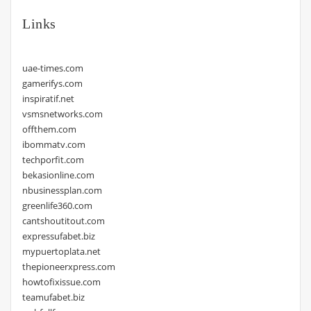
Links
uae-times.com
gamerifys.com
inspiratif.net
vsmsnetworks.com
offthem.com
ibommatv.com
techporfit.com
bekasionline.com
nbusinessplan.com
greenlife360.com
cantshoutitout.com
expressufabet.biz
mypuertoplata.net
thepioneerxpress.com
howtofixissue.com
teamufabet.biz