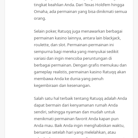
tingkat keahlian Anda. Dari Texas Hold’em hingga
Omaha, ada permainan yang bisa dinikmati semua
orang.
Selain poker, Ratuqq juga menawarkan berbagai
permainan kasino lainnya, antara lain blackjack,
roulette, dan slot. Permainan-permainan ini
sempurna bagi mereka yang menyukai sedikit
variasi dan ingin mencoba peruntungan di
berbagai permainan. Dengan grafis memukau dan
gameplay realistis, permainan kasino Ratuqq akan
membawa Anda ke dunia yang penuh
kegembiraan dan kesenangan.
Salah satu hal terbaik tentang Ratuqq adalah Anda
dapat bermain dari kenyamanan rumah Anda
sendiri, sehingga nyaman dan mudah untuk
menikmati permainan favorit Anda kapan pun
Anda mau. Baik Anda ingin menghabiskan waktu,
bersantai setelah hari yang melelahkan, atau