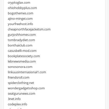
cryptoglax.com
ohiohobbyplus.com
bogothemes.com
ajino-mingei.com
yourfreehost.info
cheapnorthfacejacketsm.com
gurjoshhomes.com
tombradydiet.com
bonthaiclub.com
casusbelli-mod.com
bookplatesociety.com
lebnewsmedia.com
sonosonora.com
linkuusinternasional1.com
friendsroll.com
spiderclothing.net
wondergadgetsshop.com
seatgurunews.com
3net.info
codeplex.info