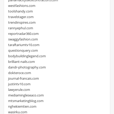
panamacitydeckcontractors.com
westfashions.com
toolshandy.com
travelstager.com
trendinspires.com
rannyephul.com
reportradar360.com
swaggyfashion.com
taraftariumtv10.com
questionquery.com
bodybuildinglegend.com
brilliant-nails.com
dandr-photography.com
dokteroce.com
journal-francais.com
justintv10.com
lawyerule.com
mediamingleseaco.com
mtsmarketingblog.com
nghekiemtien.com
wasirku.com