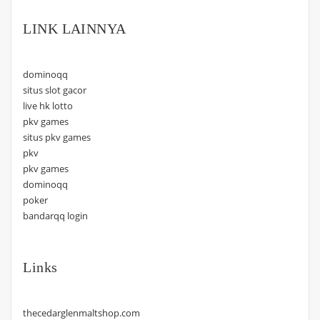
LINK LAINNYA
dominoqq
situs slot gacor
live hk lotto
pkv games
situs pkv games
pkv
pkv games
dominoqq
poker
bandarqq login
Links
thecedarglenmaltshop.com