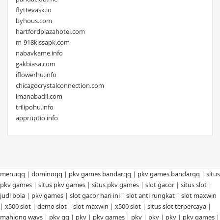
flyttevask.io
byhous.com
hartfordplazahotel.com
m-918kissapk.com
nabavkame.info
gakbiasa.com
iflowerhu.info
chicagocrystalconnection.com
imanabadii.com
trilipohu.info
appruptio.info
menuqq
|
dominoqq
|
pkv games bandarqq
|
pkv games bandarqq
|
situs
pkv games
|
situs pkv games
|
situs pkv games
|
slot gacor
|
situs slot
|
judi bola
|
pkv games
|
slot gacor hari ini
|
slot anti rungkat
|
slot maxwin
|
x500 slot
|
demo slot
|
slot maxwin
|
x500 slot
|
situs slot terpercaya
|
mahjong ways
|
pkv qq
|
pkv
|
pkv games
|
pkv
|
pkv
|
pkv
|
pkv games
|