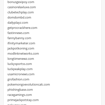
bonusgexipoy.com
casinorelaxluxe.com
clubetechplay.com
domdombd.com
dailyplayz.com
getprocrackhere.com
fastinnews.com
fannybanny.com
ifinitymarketer.com
jackpotkoning.com
modlinknetworks.com
longtimenewz.com
luckysportss.com
luckpeakplay.com
usamicronews.com
grofashion.com
pokemongoevolutioncalc.com
phishingbase.com
racegamings.com
primejackpotstay.com