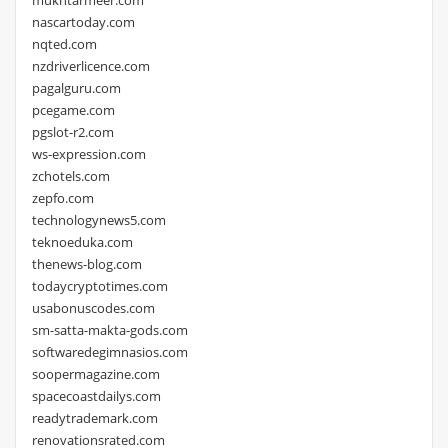
mukhtarmeer.com
nascartoday.com
nqted.com
nzdriverlicence.com
pagalguru.com
pcegame.com
pgslot-r2.com
ws-expression.com
zchotels.com
zepfo.com
technologynews5.com
teknoeduka.com
thenews-blog.com
todaycryptotimes.com
usabonuscodes.com
sm-satta-makta-gods.com
softwaredegimnasios.com
soopermagazine.com
spacecoastdailys.com
readytrademark.com
renovationsrated.com