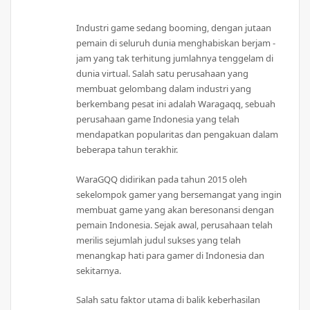
Industri game sedang booming, dengan jutaan
pemain di seluruh dunia menghabiskan berjam -
jam yang tak terhitung jumlahnya tenggelam di
dunia virtual. Salah satu perusahaan yang
membuat gelombang dalam industri yang
berkembang pesat ini adalah Waragaqq, sebuah
perusahaan game Indonesia yang telah
mendapatkan popularitas dan pengakuan dalam
beberapa tahun terakhir.
WaraGQQ didirikan pada tahun 2015 oleh
sekelompok gamer yang bersemangat yang ingin
membuat game yang akan beresonansi dengan
pemain Indonesia. Sejak awal, perusahaan telah
merilis sejumlah judul sukses yang telah
menangkap hati para gamer di Indonesia dan
sekitarnya.
Salah satu faktor utama di balik keberhasilan