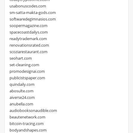
usabonuscodes.com
sm-satta-makta-gods.com
softwaredegimnasios.com
soopermagazine.com
spacecoastdailys.com
readytrademark.com
renovationsrated.com
scoziarestaurant.com
seohart.com
set-cleaning.com
promodesignai.com
publicistspaper.com
quindaily.com
abosulte.com
aiverse24.com
anubella.com
audiobooksonaudible.com
beautenetwork.com
bitcoin-tracing.com
bodyandshapes.com