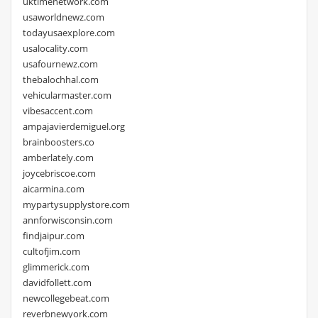
uktimenetwork.com
usaworldnewz.com
todayusaexplore.com
usalocality.com
usafournewz.com
thebalochhal.com
vehicularmaster.com
vibesaccent.com
ampajavierdemiguel.org
brainboosters.co
amberlately.com
joycebriscoe.com
aicarmina.com
mypartysupplystore.com
annforwisconsin.com
findjaipur.com
cultofjim.com
glimmerick.com
davidfollett.com
newcollegebeat.com
reverbnewyork.com