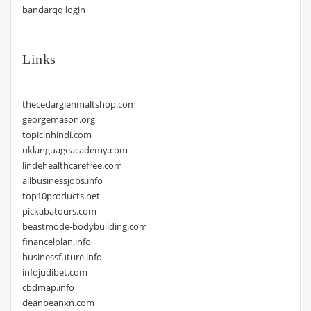
bandarqq login
Links
thecedarglenmaltshop.com
georgemason.org
topicinhindi.com
uklanguageacademy.com
lindehealthcarefree.com
allbusinessjobs.info
top10products.net
pickabatours.com
beastmode-bodybuilding.com
financelplan.info
businessfuture.info
infojudibet.com
cbdmap.info
deanbeanxn.com