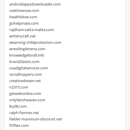
androidappsdownloader.com
usetimenow.com
healthblow.com
gohelpmate.com
rajdhani-satta-matka.com
writerscraft.net
elearning-childprotection.com
wrestling4mena.com
knowledgeforall.info
brand2lastio.com
usadigitalservices.com
socialhoppers.com
creativedream.net
n2315.com
getwebonline.com
onlyfansheaven.com
lky08.com
ralph-fiennes.net
fielder-maximum-discount.net
fitfllex.com