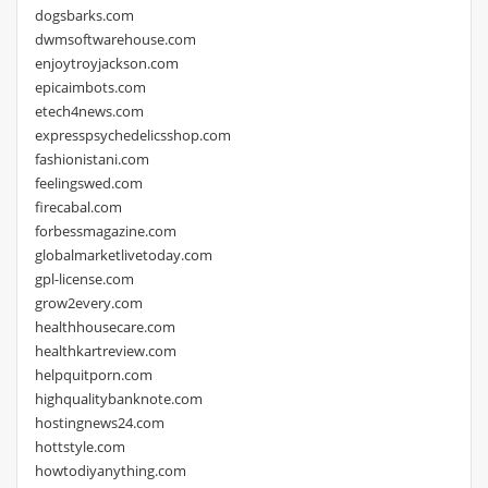
dogsbarks.com
dwmsoftwarehouse.com
enjoytroyjackson.com
epicaimbots.com
etech4news.com
expresspsychedelicsshop.com
fashionistani.com
feelingswed.com
firecabal.com
forbessmagazine.com
globalmarketlivetoday.com
gpl-license.com
grow2every.com
healthhousecare.com
healthkartreview.com
helpquitporn.com
highqualitybanknote.com
hostingnews24.com
hottstyle.com
howtodiyanything.com