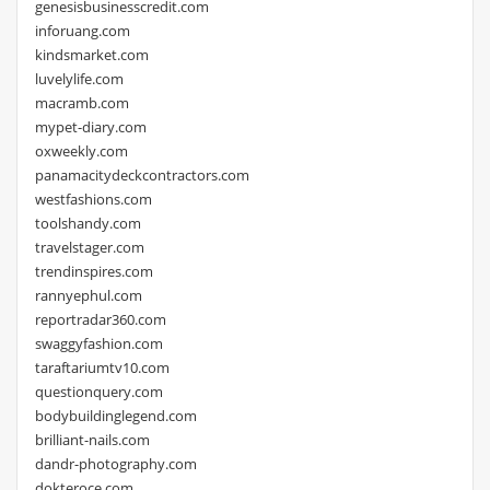
genesisbusinesscredit.com
inforuang.com
kindsmarket.com
luvelylife.com
macramb.com
mypet-diary.com
oxweekly.com
panamacitydeckcontractors.com
westfashions.com
toolshandy.com
travelstager.com
trendinspires.com
rannyephul.com
reportradar360.com
swaggyfashion.com
taraftariumtv10.com
questionquery.com
bodybuildinglegend.com
brilliant-nails.com
dandr-photography.com
dokteroce.com