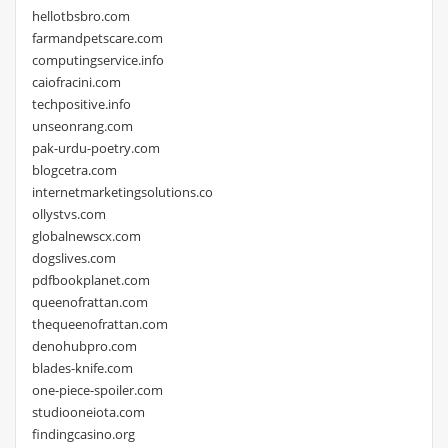
hellotbsbro.com
farmandpetscare.com
computingservice.info
caiofracini.com
techpositive.info
unseonrang.com
pak-urdu-poetry.com
blogcetra.com
internetmarketingsolutions.co
ollystvs.com
globalnewscx.com
dogslives.com
pdfbookplanet.com
queenofrattan.com
thequeenofrattan.com
denohubpro.com
blades-knife.com
one-piece-spoiler.com
studiooneiota.com
findingcasino.org