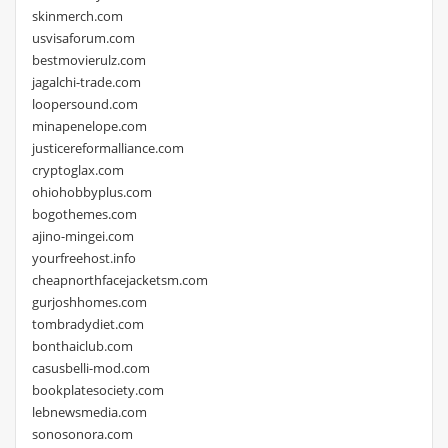
skinmerch.com
usvisaforum.com
bestmovierulz.com
jagalchi-trade.com
loopersound.com
minapenelope.com
justicereformalliance.com
cryptoglax.com
ohiohobbyplus.com
bogothemes.com
ajino-mingei.com
yourfreehost.info
cheapnorthfacejacketsm.com
gurjoshhomes.com
tombradydiet.com
bonthaiclub.com
casusbelli-mod.com
bookplatesociety.com
lebnewsmedia.com
sonosonora.com