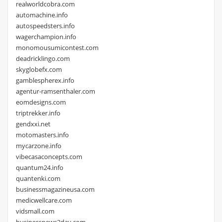
realworldcobra.com
automachine.info
autospeedsters.info
wagerchampion.info
monomousumicontest.com
deadricklingo.com
skyglobefx.com
gamblespherex.info
agentur-ramsenthaler.com
eomdesigns.com
triptrekker.info
gendxxi.net
motomasters.info
mycarzone.info
vibecasaconcepts.com
quantum24.info
quantenki.com
businessmagazineusa.com
medicwellcare.com
vidsmall.com
businessnews2day.com