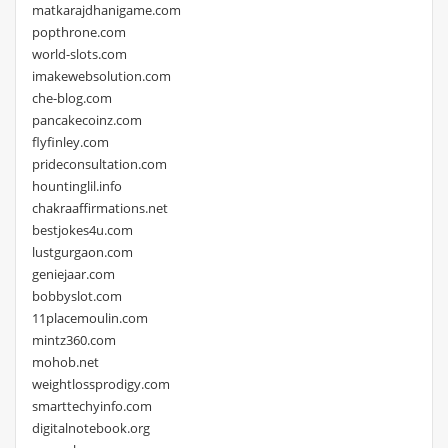
matkarajdhanigame.com
popthrone.com
world-slots.com
imakewebsolution.com
che-blog.com
pancakecoinz.com
flyfinley.com
prideconsultation.com
hountinglil.info
chakraaffirmations.net
bestjokes4u.com
lustgurgaon.com
geniejaar.com
bobbyslot.com
11placemoulin.com
mintz360.com
mohob.net
weightlossprodigy.com
smarttechyinfo.com
digitalnotebook.org