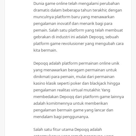
Dunia game online telah mengalami perubahan
dramatis dalam beberapa tahun terakhir, dengan
munculnya platform baru yang menawarkan
pengalaman inovatif dan menarik bagi para
pemain. Salah satu platform yang telah membuat
gebrakan di industri ini adalah Depoqq, sebuah
platform game revolusioner yang mengubah cara
kita bermain.
Depoqq adalah platform permainan online unik
yang menawarkan beragam permainan untuk
dinikmati para pemain, mulai dari permainan
kasino klasik seperti poker dan blackjack hingga
pengalaman realitas virtual mutakhir. Yang
membedakan Depoqq dari platform game lainnya
adalah komitmennya untuk memberikan
pengalaman bermain game yang lancar dan
mendalam bagi penggunanya.
Salah satu fitur utama Depoqq adalah
antarmukanya yang ramah pengguna, yang