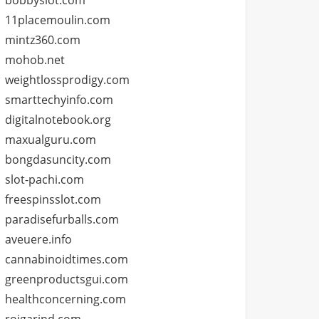
11placemoulin.com
mintz360.com
mohob.net
weightlossprodigy.com
smarttechyinfo.com
digitalnotebook.org
maxualguru.com
bongdasuncity.com
slot-pachi.com
freespinsslot.com
paradisefurballs.com
aveuere.info
cannabinoidtimes.com
greenproductsgui.com
healthconcerning.com
rojgarind.com