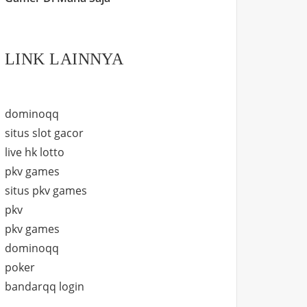
LINK LAINNYA
dominoqq
situs slot gacor
live hk lotto
pkv games
situs pkv games
pkv
pkv games
dominoqq
poker
bandarqq login