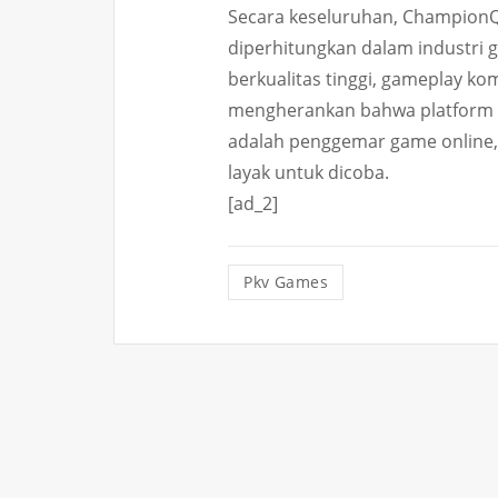
Secara keseluruhan, ChampionQ
diperhitungkan dalam industri
berkualitas tinggi, gameplay ko
mengherankan bahwa platform ini
adalah penggemar game online
layak untuk dicoba.
[ad_2]
Pkv Games