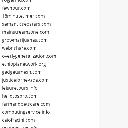
fewhour.com
18minutetimer.com
semanticseostars.com
mainstreamzone.com
growmarijuanas.com
webnshare.com
overlygeneralization.com
ethiopianetwork.org
gadgetsmesh.com
justicefornevada.com
leisuretours.info
hellotbsbro.com
farmandpetscare.com
computingservice.info
caiofracini.com
techpositive.info