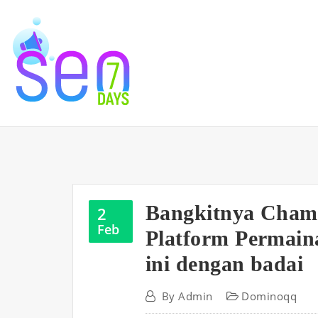
Skip
to
content
Bangkitnya Cham
2
Feb
Platform Permaina
ini dengan badai
By
Admin
Dominoqq