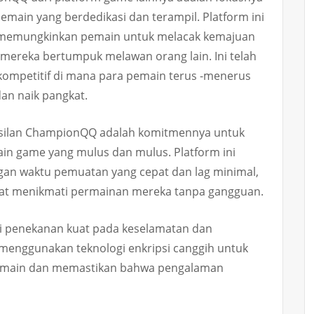
main yang berdedikasi dan terampil. Platform ini
g memungkinkan pemain untuk melacak kemajuan
mereka bertumpuk melawan orang lain. Ini telah
ompetitif di mana para pemain terus -menerus
an naik pangkat.
hasilan ChampionQQ adalah komitmennya untuk
n game yang mulus dan mulus. Platform ini
ngan waktu pemuatan yang cepat dan lag minimal,
t menikmati permainan mereka tanpa gangguan.
ki penekanan kuat pada keselamatan dan
menggunakan teknologi enkripsi canggih untuk
 pemain dan memastikan bahwa pengalaman