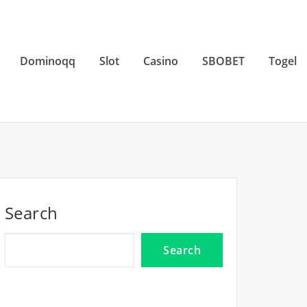
Dominoqq
Slot
Casino
SBOBET
Togel
Search
Search