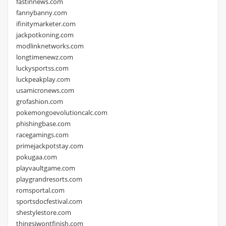
fastinnews.com
fannybanny.com
ifinitymarketer.com
jackpotkoning.com
modlinknetworks.com
longtimenewz.com
luckysportss.com
luckpeakplay.com
usamicronews.com
grofashion.com
pokemongoevolutioncalc.com
phishingbase.com
racegamings.com
primejackpotstay.com
pokugaa.com
playvaultgame.com
playgrandresorts.com
romsportal.com
sportsdocfestival.com
shestylestore.com
thingsiwontfinish.com