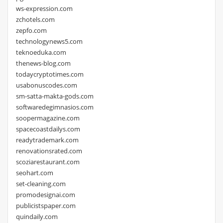
ws-expression.com
zchotels.com
zepfo.com
technologynews5.com
teknoeduka.com
thenews-blog.com
todaycryptotimes.com
usabonuscodes.com
sm-satta-makta-gods.com
softwaredegimnasios.com
soopermagazine.com
spacecoastdailys.com
readytrademark.com
renovationsrated.com
scoziarestaurant.com
seohart.com
set-cleaning.com
promodesignai.com
publicistspaper.com
quindaily.com