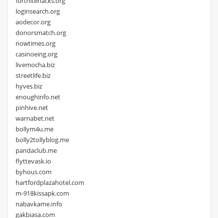
fortnitehacks.org
loginsearch.org
aodecor.org
donorsmatch.org
nowtimes.org
casinoeing.org
livemocha.biz
streetlife.biz
hyves.biz
enoughinfo.net
pinhive.net
warnabet.net
bollym4u.me
bolly2tollyblog.me
pandaclub.me
flyttevask.io
byhous.com
hartfordplazahotel.com
m-918kissapk.com
nabavkame.info
gakbiasa.com