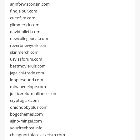
annforwisconsin.com
findjaipur.com
cultofjim.com
glimmerick.com
davidfollett.com
newcollegebeat.com
reverbnewyork.com
skinmerch.com
usvisaforum.com
bestmovierulz.com
jagalchi-trade.com
loopersound.com
minapenelope.com
justicereformalliance.com
cryptoglax.com
ohiohobbyplus.com
bogothemes.com
ajino-mingei.com
yourfreehost.info
cheapnorthfacejacketsm.com