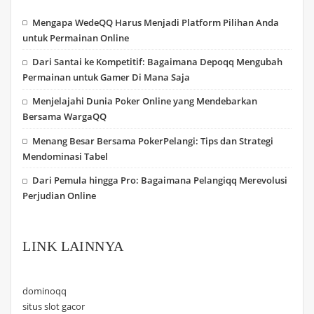
Mengapa WedeQQ Harus Menjadi Platform Pilihan Anda
untuk Permainan Online
Dari Santai ke Kompetitif: Bagaimana Depoqq Mengubah
Permainan untuk Gamer Di Mana Saja
Menjelajahi Dunia Poker Online yang Mendebarkan
Bersama WargaQQ
Menang Besar Bersama PokerPelangi: Tips dan Strategi
Mendominasi Tabel
Dari Pemula hingga Pro: Bagaimana Pelangiqq Merevolusi
Perjudian Online
LINK LAINNYA
dominoqq
situs slot gacor