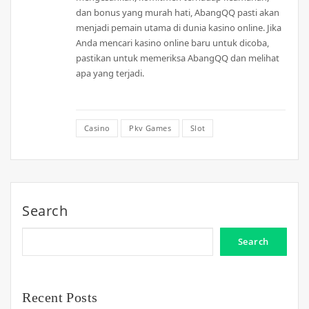
dan bonus yang murah hati, AbangQQ pasti akan
menjadi pemain utama di dunia kasino online. Jika
Anda mencari kasino online baru untuk dicoba,
pastikan untuk memeriksa AbangQQ dan melihat
apa yang terjadi.
Casino
Pkv Games
Slot
Search
Search
Recent Posts