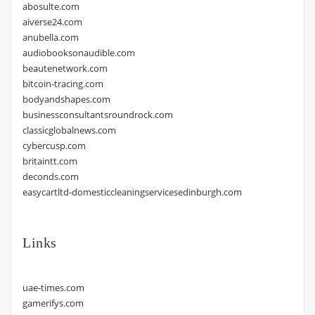
abosulte.com
aiverse24.com
anubella.com
audiobooksonaudible.com
beautenetwork.com
bitcoin-tracing.com
bodyandshapes.com
businessconsultantsroundrock.com
classicglobalnews.com
cybercusp.com
britaintt.com
deconds.com
easycartltd-domesticcleaningservicesedinburgh.com
Links
uae-times.com
gamerifys.com