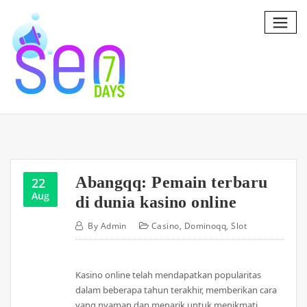
Skip
to
content
Abangqq: Pemain terbaru
22
Aug
di dunia kasino online
By
Admin
Casino
,
Dominoqq
,
Slot
Kasino online telah mendapatkan popularitas
dalam beberapa tahun terakhir, memberikan cara
yang nyaman dan menarik untuk menikmati