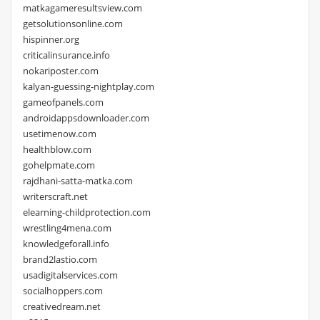
matkagameresultsview.com
getsolutionsonline.com
hispinner.org
criticalinsurance.info
nokariposter.com
kalyan-guessing-nightplay.com
gameofpanels.com
androidappsdownloader.com
usetimenow.com
healthblow.com
gohelpmate.com
rajdhani-satta-matka.com
writerscraft.net
elearning-childprotection.com
wrestling4mena.com
knowledgeforall.info
brand2lastio.com
usadigitalservices.com
socialhoppers.com
creativedream.net