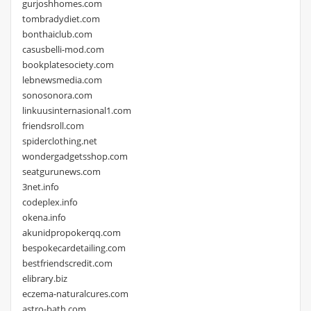
gurjoshhomes.com
tombradydiet.com
bonthaiclub.com
casusbelli-mod.com
bookplatesociety.com
lebnewsmedia.com
sonosonora.com
linkuusinternasional1.com
friendsroll.com
spiderclothing.net
wondergadgetsshop.com
seatgurunews.com
3net.info
codeplex.info
okena.info
akunidpropokerqq.com
bespokecardetailing.com
bestfriendscredit.com
elibrary.biz
eczema-naturalcures.com
astro-bath.com